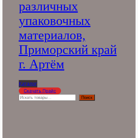
различных
упаковочных
материалов,
Приморский край
г. Артём
Каталог
Скачать Прайс
П
Поиск
о
и
с
к