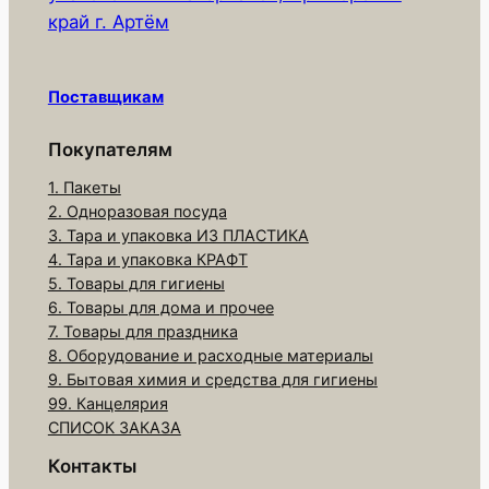
край г. Артём
т
о
в
Поставщикам
а
р
Покупателям
а
1. Пакеты
К
2. Одноразовая посуда
о
3. Тара и упаковка ИЗ ПЛАСТИКА
н
4. Тара и упаковка КРАФТ
т
5. Товары для гигиены
6. Товары для дома и прочее
е
7. Товары для праздника
й
8. Оборудование и расходные материалы
н
9. Бытовая химия и средства для гигиены
е
99. Канцелярия
р
СПИСОК ЗАКАЗА
К
Контакты
D