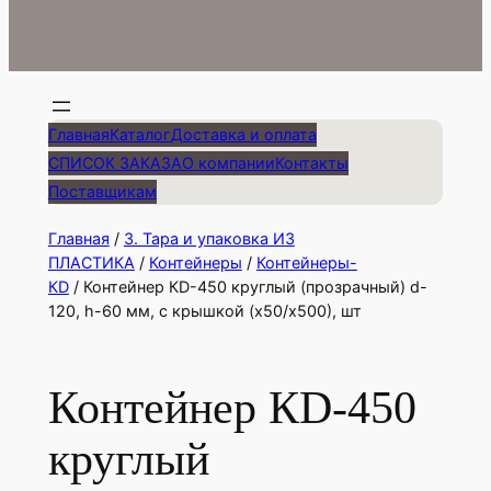
Главная
Каталог
Доставка и оплата
СПИСОК ЗАКАЗА
О компании
Контакты
Поставщикам
Главная
/
3. Тара и упаковка ИЗ
ПЛАСТИКА
/
Контейнеры
/
Контейнеры-
КD
/ Контейнер КD-450 круглый (прозрачный) d-
120, h-60 мм, с крышкой (х50/х500), шт
Контейнер КD-450
круглый