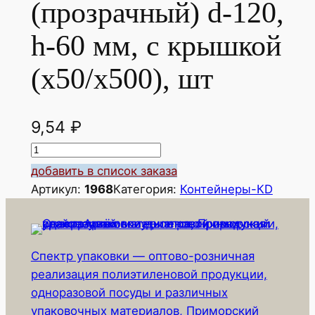
(прозрачный) d-120,
h-60 мм, с крышкой
(х50/х500), шт
9,54
₽
К
о
добавить в список заказа
л
Артикул:
1968
Категория:
Контейнеры-КD
и
ч
е
Спектр упаковки — оптово-розничная
с
реализация полиэтиленовой продукции,
т
одноразовой посуды и различных
в
упаковочных материалов, Приморский
о