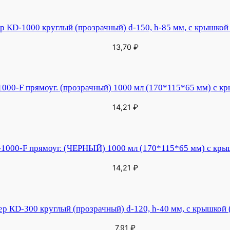
р КD-1000 круглый (прозрачный) d-150, h-85 мм, с крышкой 
13,70
₽
000-F прямоуг. (прозрачный) 1000 мл (170*115*65 мм) с кр
14,21
₽
1000-F прямоуг. (ЧЕРНЫЙ) 1000 мл (170*115*65 мм) с крыш
14,21
₽
р КD-300 круглый (прозрачный) d-120, h-40 мм, с крышкой 
7,91
₽