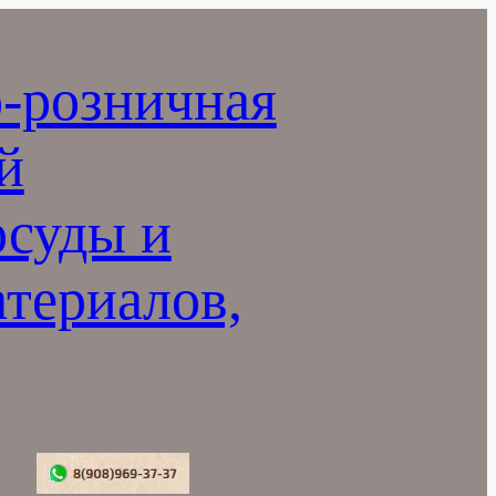
-розничная
й
осуды и
териалов,