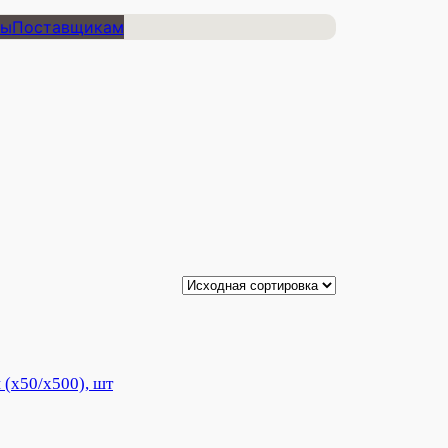
ты
Поставщикам
 (х50/х500), шт