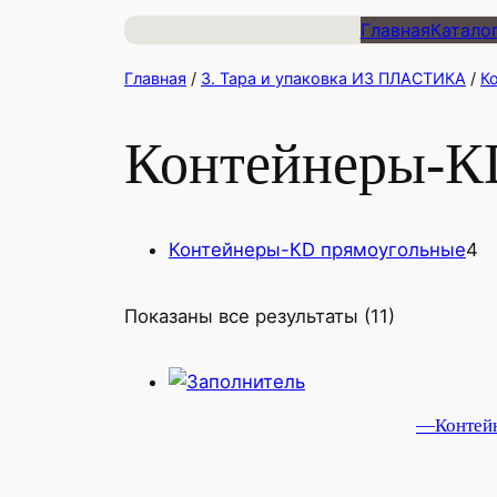
Главная
Катало
Главная
/
3. Тара и упаковка ИЗ ПЛАСТИКА
/
К
Контейнеры-К
4
Контейнеры-КD прямоугольные
4
т
Показаны все результаты (11)
—Контейне