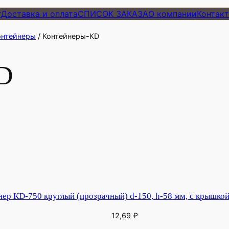
г
Доставка и оплата
СПИСОК ЗАКАЗА
О компании
Контак
онтейнеры
/ Контейнеры-КD
D
овара
р КD-750 круглый (прозрачный) d-150, h-58 мм, с крышкой
12,69
₽