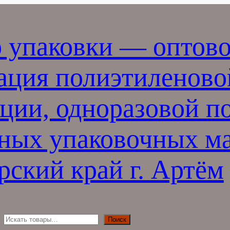
 упаковки — оптово
ация полиэтиленово
ции, одноразовой п
ных упаковочных ма
ский край г. Артём
П
Поиск