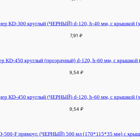
нер КD-300 круглый (ЧЕРНЫЙ) d-120, h-40 мм, с крышкой (х
7,91
₽
р КD-450 круглый (прозрачный) d-120, h-60 мм, с крышкой 
9,54
₽
нер КD-450 круглый (ЧЕРНЫЙ) d-120, h-60 мм, с крышкой (х
9,54
₽
-500-F прямоуг. (ЧЕРНЫЙ) 500 мл (170*115*35 мм) с крышк