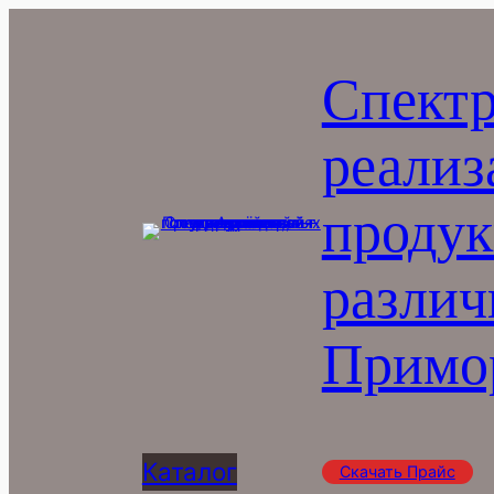
Перейти
к
Спектр
содержимому
реализ
продук
различ
Примор
Каталог
Скачать Прайс