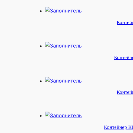
Контей
Контейне
Контей
Контейнер КD