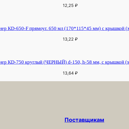
12,25
₽
нер КD-650-F прямоуг. 650 мл (170*115*45 мм) с крышкой (х
13,22
₽
нер КD-750 круглый (ЧЕРНЫЙ) d-150, h-58 мм, с крышкой (х
13,64
₽
Поставщикам