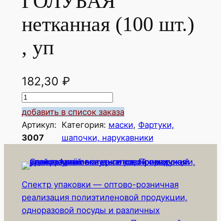
ГОЛУБАЯ
нетканная (100 шт.)
, уп
182,30
₽
К
о
добавить в список заказа
л
Артикул:
Категория:
маски
, 
Фартуки,
и
3007
шапочки, нарукавники
ч
е
с
Спектр упаковки — оптово-розничная
т
реализация полиэтиленовой продукции,
в
одноразовой посуды и различных
о