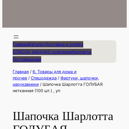
Главная
Каталог
Доставка и оплата
СПИСОК ЗАКАЗА
О компании
Контакты
Поставщикам
Главная
/
6. Товары для дома и
прочее
/
Спецодежда
/
Фартуки, шапочки,
нарукавники
/ Шапочка Шарлотта ГОЛУБАЯ
нетканная (100 шт.) , уп
Шапочка Шарлотта