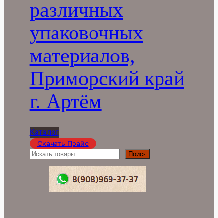
различных
упаковочных
материалов,
Приморский край
г. Артём
Каталог
Скачать Прайс
П
Поиск
о
и
с
к