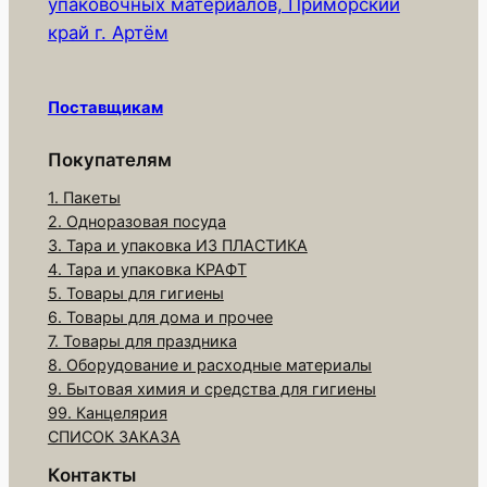
упаковочных материалов, Приморский
т
край г. Артём
о
в
а
Поставщикам
р
а
Покупателям
Ш
1. Пакеты
а
2. Одноразовая посуда
п
3. Тара и упаковка ИЗ ПЛАСТИКА
о
4. Тара и упаковка КРАФТ
ч
5. Товары для гигиены
6. Товары для дома и прочее
к
7. Товары для праздника
а
8. Оборудование и расходные материалы
Ш
9. Бытовая химия и средства для гигиены
а
99. Канцелярия
р
СПИСОК ЗАКАЗА
л
Контакты