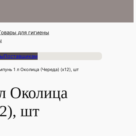
Товары для гигиены
ы
ты
Поставщикам
пунь 1 л Околица (Череда) (х12), шт
л Околица
2), шт