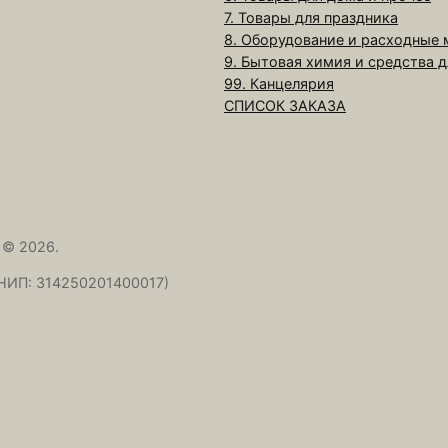
Ш
7. Товары для праздника
а
8. Оборудование и расходные
м
9. Бытовая химия и средства 
п
99. Канцелярия
СПИСОК ЗАКАЗА
у
н
ь
1
л
О
 © 2026.
к
НИП: 314250201400017)
о
л
и
ц
а
(