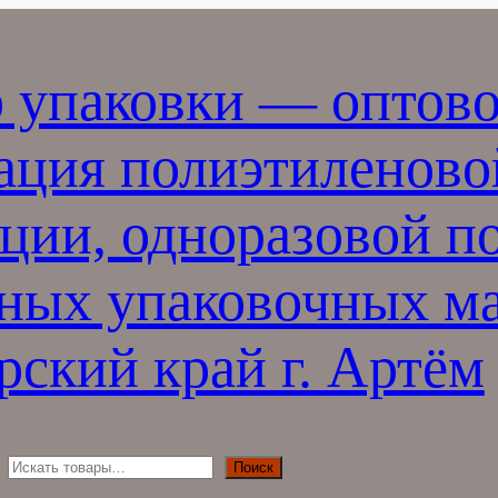
 упаковки — оптово
ация полиэтиленово
ции, одноразовой п
ных упаковочных ма
ский край г. Артём
П
Поиск
о