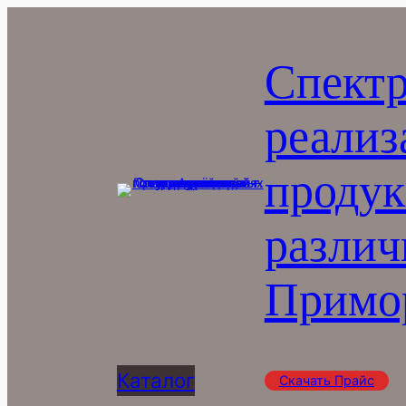
Перейти
к
Спектр
содержимому
реализ
продук
различ
Примор
Каталог
Скачать Прайс