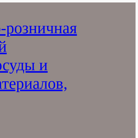
-розничная
й
осуды и
териалов,