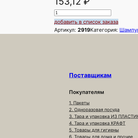
153,12
₽
К
о
добавить в список заказа
л
Артикул:
2919
Категория:
Шампун
и
ч
е
с
т
Поставщикам
в
о
т
Покупателям
о
1. Пакеты
в
2. Одноразовая посуда
а
3. Тара и упаковка ИЗ ПЛАСТИ
4. Тара и упаковка КРАФТ
р
5. Товары для гигиены
а
6. Товары для дома и прочее