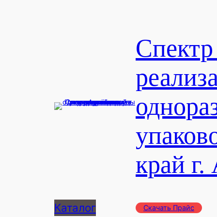
Перейти
к
содержимому
Спектр
реализ
однора
упаков
край г.
Каталог
Скачать Прайс