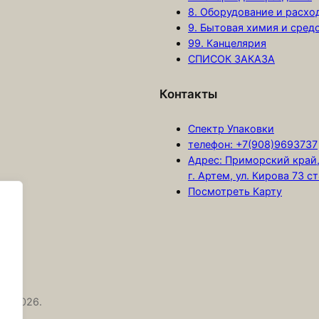
8. Оборудование и расх
р
9. Бытовая химия и сред
м
99. Канцелярия
а
СПИСОК ЗАКАЗА
б
у
Контакты
м
а
Спектр Упаковки
ж
телефон: +7(908)9693737
Адрес: Приморский край
н
г. Артем, ул. Кирова 73 с
а
Посмотреть Карту
я
д
л
я
в
ы
 © 2026.
п