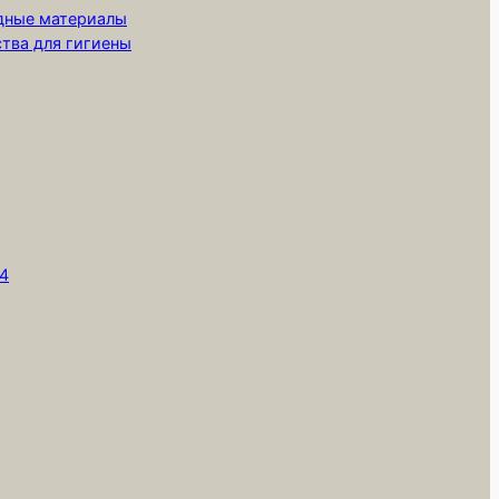
одные материалы
ства для гигиены
,
т4