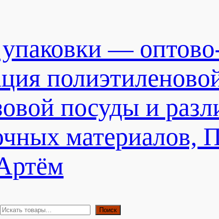
 упаковки — оптово
ация полиэтиленово
зовой посуды и раз
очных материалов, 
 Артём
П
Поиск