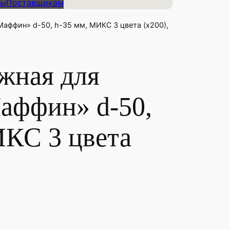
ты
Поставщикам
аффин» d-50, h-35 мм, МИКС 3 цвета (х200),
жная для
аффин» d-50,
ИКС 3 цвета