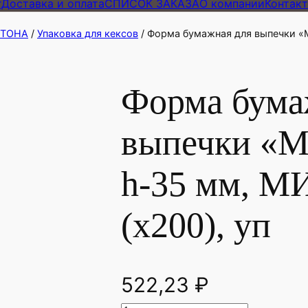
г
Доставка и оплата
СПИСОК ЗАКАЗА
О компании
Контак
АРТОНА
/
Упаковка для кексов
/ Форма бумажная для выпечки «М
Форма бума
выпечки «М
h-35 мм, М
(х200), уп
522,23
₽