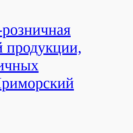
-розничная
й продукции,
личных
Приморский