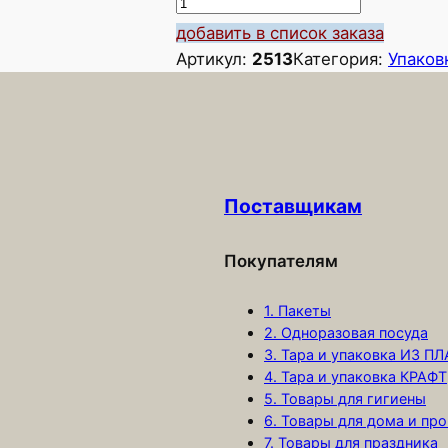
К
о
добавить в список заказа
л
Артикул:
2513
Категория:
Упаков
и
ч
е
с
т
Поставщикам
в
о
т
Покупателям
о
1. Пакеты
в
2. Одноразовая посуда
а
3. Тара и упаковка ИЗ П
р
4. Тара и упаковка КРАФТ
а
5. Товары для гигиены
Ф
6. Товары для дома и про
о
7. Товары для праздника