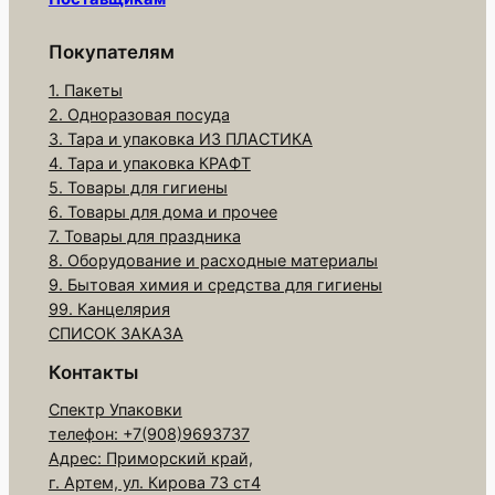
р
а
Покупателям
Ф
1. Пакеты
а
2. Одноразовая посуда
с
3. Тара и упаковка ИЗ ПЛАСТИКА
о
4. Тара и упаковка КРАФТ
в
5. Товары для гигиены
6. Товары для дома и прочее
о
7. Товары для праздника
ч
8. Оборудование и расходные материалы
н
9. Бытовая химия и средства для гигиены
ы
99. Канцелярия
й
СПИСОК ЗАКАЗА
п
Контакты
а
Спектр Упаковки
к
телефон: +7(908)9693737
е
Адрес: Приморский край,
т
г. Артем, ул. Кирова 73 ст4