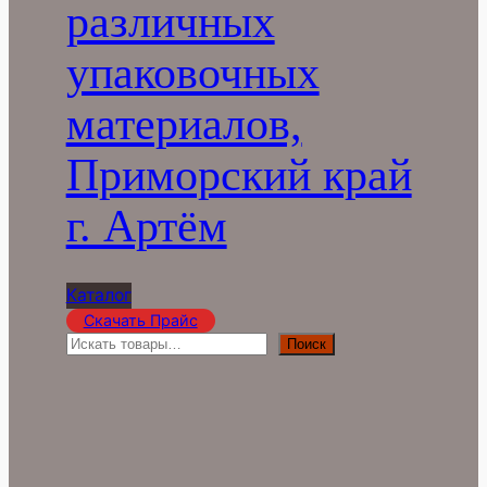
различных
упаковочных
материалов,
Приморский край
г. Артём
Каталог
Скачать Прайс
П
Поиск
о
и
с
к