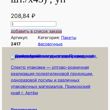
208,84
₽
К
о
добавить в список заказа
л
Артикул:
Категория:
Пакеты
и
2417
фасовочные
ч
е
с
Спектр упаковки — оптово-розничная
т
реализация полиэтиленовой продукции,
в
одноразовой посуды и различных
о
упаковочных материалов, Приморский
т
край г. Артём
о
в
а
Поставщикам