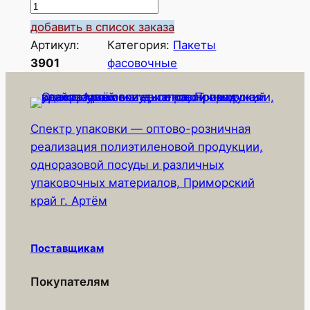
К
о
добавить в список заказа
л
Артикул:
Категория:
Пакеты
и
3901
фасовочные
ч
е
с
Спектр упаковки — оптово-розничная
т
реализация полиэтиленовой продукции,
в
одноразовой посуды и различных
о
упаковочных материалов, Приморский
т
край г. Артём
о
в
а
Поставщикам
р
а
Покупателям
Ф