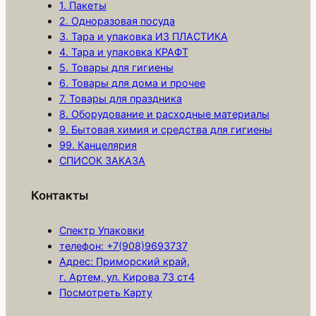
а
1. Пакеты
с
2. Одноразовая посуда
3. Тара и упаковка ИЗ ПЛАСТИКА
о
4. Тара и упаковка КРАФТ
в
5. Товары для гигиены
о
6. Товары для дома и прочее
ч
7. Товары для праздника
н
8. Оборудование и расходные материалы
ы
9. Бытовая химия и средства для гигиены
99. Канцелярия
й
СПИСОК ЗАКАЗА
п
а
Контакты
к
е
Спектр Упаковки
т
телефон: +7(908)9693737
2
Адрес: Приморский край,
4
г. Артем, ул. Кирова 73 ст4
Посмотреть Карту
х
3