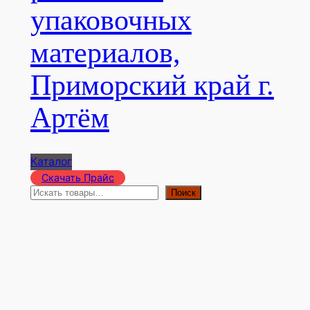
упаковочных
материалов,
Приморский край г.
Артём
Каталог
Скачать Прайс
П
Поиск
о
и
с
к