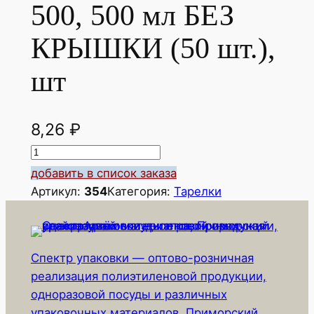
500, 500 мл БЕЗ
КРЫШКИ (50 шт.),
шт
8,26
₽
К
о
добавить в список заказа
л
Артикул:
354
Категория:
Тарелки
и
ч
е
Спектр упаковки — оптово-розничная
с
реализация полиэтиленовой продукции,
т
одноразовой посуды и различных
в
упаковочных материалов, Приморский