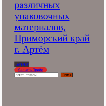
различных
упаковочных
материалов,
Приморский край
г. Артём
Каталог
Скачать Прайс
П
Поиск
о
и
с
к