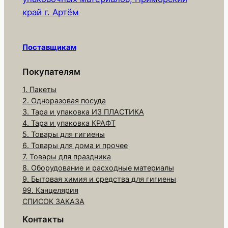
о
край г. Артём
т
о
в
Поставщикам
а
р
Покупателям
а
1. Пакеты
Т
2. Одноразовая посуда
а
3. Тара и упаковка ИЗ ПЛАСТИКА
р
4. Тара и упаковка КРАФТ
е
5. Товары для гигиены
6. Товары для дома и прочее
л
7. Товары для праздника
к
8. Оборудование и расходные материалы
а
9. Бытовая химия и средства для гигиены
с
99. Канцелярия
у
СПИСОК ЗАКАЗА
п
Контакты
о