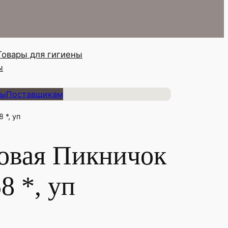
Товары для гигиены
ы
ты
Поставщикам
 *, уп
повая Пикничок
58 *, уп