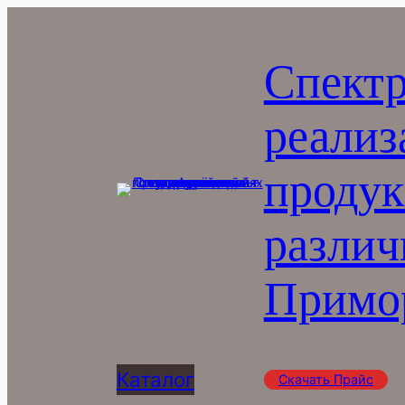
Перейти
к
Спектр
содержимому
реализ
продук
различ
Примор
Каталог
Скачать Прайс