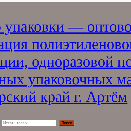
 упаковки — оптово
ация полиэтиленово
ции, одноразовой п
ных упаковочных ма
ский край г. Артём
П
Поиск
о