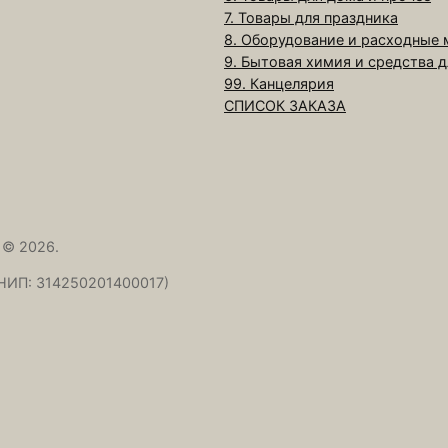
Т
7. Товары для праздника
а
8. Оборудование и расходные
р
9. Бытовая химия и средства 
е
99. Канцелярия
СПИСОК ЗАКАЗА
л
к
а
с
у
п
 © 2026.
о
НИП: 314250201400017)
в
а
я
П
и
к