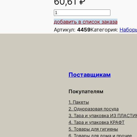
60,61
₽
К
о
добавить в список заказа
л
Артикул:
4459
Категория:
Наборы
и
ч
е
с
т
Поставщикам
в
о
т
Покупателям
о
1. Пакеты
в
2. Одноразовая посуда
а
3. Тара и упаковка ИЗ ПЛАСТИ
4. Тара и упаковка КРАФТ
р
5. Товары для гигиены
а
6. Товары для дома и прочее