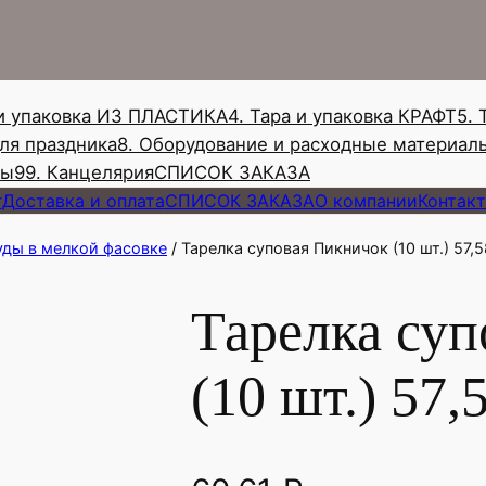
и
с
к
 и упаковка ИЗ ПЛАСТИКА
4. Тара и упаковка КРАФТ
5. 
для праздника
8. Оборудование и расходные материал
ны
99. Канцелярия
СПИСОК ЗАКАЗА
г
Доставка и оплата
СПИСОК ЗАКАЗА
О компании
Контак
ды в мелкой фасовке
/ Тарелка суповая Пикничок (10 шт.) 57,58
Тарелка су
(10 шт.) 57,