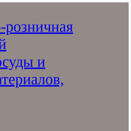
-розничная
й
осуды и
териалов,