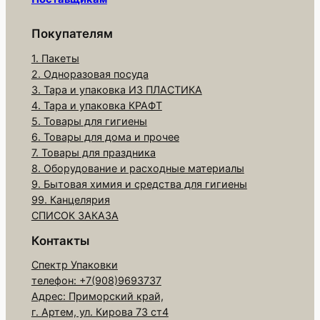
р
а
Покупателям
Т
1. Пакеты
а
2. Одноразовая посуда
р
3. Тара и упаковка ИЗ ПЛАСТИКА
е
4. Тара и упаковка КРАФТ
л
5. Товары для гигиены
6. Товары для дома и прочее
к
7. Товары для праздника
а
8. Оборудование и расходные материалы
з
9. Бытовая химия и средства для гигиены
а
99. Канцелярия
к
СПИСОК ЗАКАЗА
у
Контакты
с
Спектр Упаковки
о
телефон: +7(908)9693737
ч
Адрес: Приморский край,
н
г. Артем, ул. Кирова 73 ст4