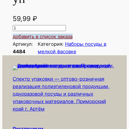
59,99
₽
К
о
добавить в список заказа
л
Артикул:
Категория:
Наборы посуды в
и
4484
мелкой фасовке
ч
е
с
Спектр упаковки — оптово-розничная
т
реализация полиэтиленовой продукции,
в
одноразовой посуды и различных
о
упаковочных материалов, Приморский
т
край г. Артём
о
в
а
Поставщикам