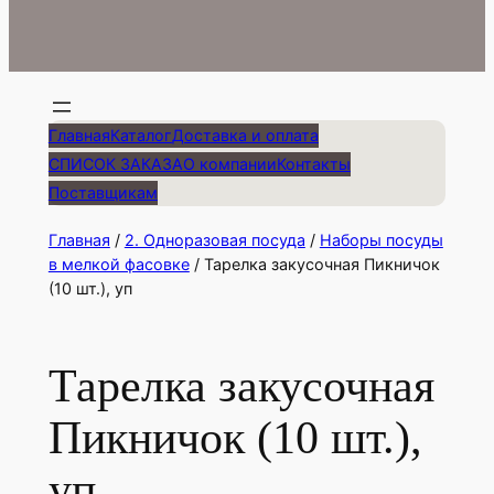
Главная
Каталог
Доставка и оплата
СПИСОК ЗАКАЗА
О компании
Контакты
Поставщикам
Главная
/
2. Одноразовая посуда
/
Наборы посуды
в мелкой фасовке
/ Тарелка закусочная Пикничок
(10 шт.), уп
Тарелка закусочная
Пикничок (10 шт.),
уп