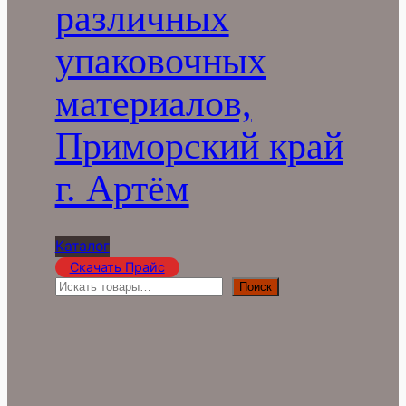
различных
упаковочных
материалов,
Приморский край
г. Артём
Каталог
Скачать Прайс
П
Поиск
о
и
с
к