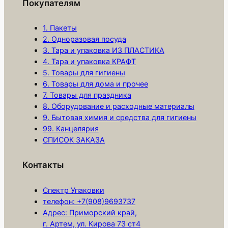
Покупателям
С
т
1. Пакеты
а
2. Одноразовая посуда
3. Тара и упаковка ИЗ ПЛАСТИКА
к
4. Тара и упаковка КРАФТ
а
5. Товары для гигиены
н
6. Товары для дома и прочее
д
7. Товары для праздника
л
8. Оборудование и расходные материалы
я
9. Бытовая химия и средства для гигиены
99. Канцелярия
к
СПИСОК ЗАКАЗА
о
к
Контакты
т
е
Спектр Упаковки
й
телефон: +7(908)9693737
л
Адрес: Приморский край,
я
г. Артем, ул. Кирова 73 ст4