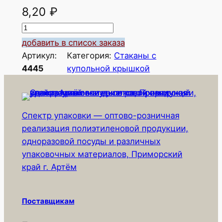
8,20
₽
К
о
добавить в список заказа
л
Артикул:
Категория:
Стаканы с
и
4445
купольной крышкой
ч
е
с
Спектр упаковки — оптово-розничная
т
реализация полиэтиленовой продукции,
в
одноразовой посуды и различных
о
упаковочных материалов, Приморский
т
край г. Артём
о
в
а
Поставщикам
р
а