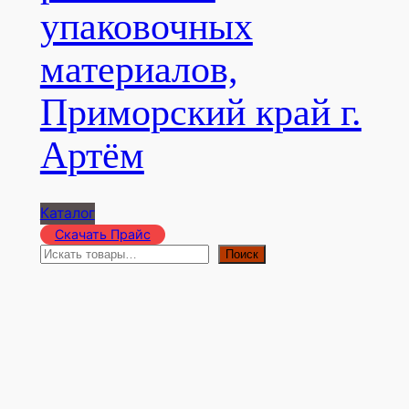
упаковочных
материалов,
Приморский край г.
Артём
Каталог
Скачать Прайс
П
Поиск
о
и
с
к