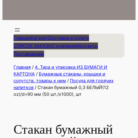
Главная
Каталог
Доставка и оплата
СПИСОК ЗАКАЗА
О компании
Контакты
Поставщикам
Главная
/
4. Тара и упаковка ИЗ БУМАГИ И
КАРТОНА
/
Бумажные стаканы, крышки и
сопутств. товары к ним
/
Посуда для горячих
напитков
/ Стакан бумажный 0,3 БЕЛЫЙ(12
oz)/d=90 мм (50 шт./х1000), шт
Стакан бумажный