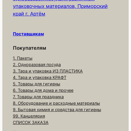
упаковочных материалов, Приморский
т
край г. Артём
о
в
а
Поставщикам
р
а
Покупателям
С
1. Пакеты
т
2. Одноразовая посуда
а
3. Тара и упаковка ИЗ ПЛАСТИКА
к
4. Тара и упаковка КРАФТ
а
5. Товары для гигиены
6. Товары для дома и прочее
н
7. Товары для праздника
б
8. Оборудование и расходные материалы
у
9. Бытовая химия и средства для гигиены
м
99. Канцелярия
а
СПИСОК ЗАКАЗА
ж