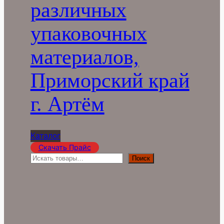
различных
упаковочных
материалов,
Приморский край
г. Артём
Каталог
Скачать Прайс
П
Поиск
о
и
с
к