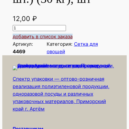
12,00
₽
К
о
добавить в список заказа
л
Артикул:
Категория:
Сетка для
и
4469
овощей
ч
е
с
Спектр упаковки — оптово-розничная
т
реализация полиэтиленовой продукции,
в
одноразовой посуды и различных
о
упаковочных материалов, Приморский
т
край г. Артём
о
в
а
Поставщикам