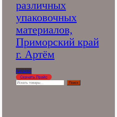
различных
упаковочных
материалов,
Приморский край
г. Артём
Каталог
Скачать Прайс
П
Поиск
о
и
с
к