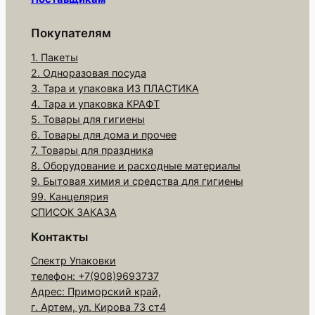
р
а
Покупателям
С
1. Пакеты
е
2. Одноразовая посуда
т
3. Тара и упаковка ИЗ ПЛАСТИКА
к
4. Тара и упаковка КРАФТ
а
5. Товары для гигиены
6. Товары для дома и прочее
-
7. Товары для праздника
м
8. Оборудование и расходные материалы
е
9. Бытовая химия и средства для гигиены
ш
99. Канцелярия
о
СПИСОК ЗАКАЗА
к
Контакты
д
Спектр Упаковки
л
телефон: +7(908)9693737
я
Адрес: Приморский край,
о
г. Артем, ул. Кирова 73 ст4