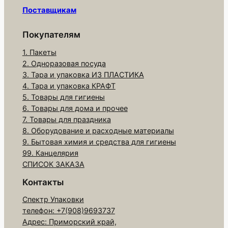
в
Поставщикам
а
р
Покупателям
а
1. Пакеты
С
2. Одноразовая посуда
в
3. Тара и упаковка ИЗ ПЛАСТИКА
е
4. Тара и упаковка КРАФТ
ч
5. Товары для гигиены
6. Товары для дома и прочее
и
7. Товары для праздника
д
8. Оборудование и расходные материалы
л
9. Бытовая химия и средства для гигиены
я
99. Канцелярия
т
СПИСОК ЗАКАЗА
о
Контакты
р
Спектр Упаковки
т
телефон: +7(908)9693737
а
Адрес: Приморский край,