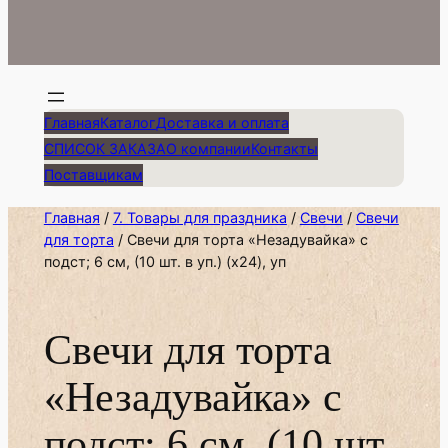
Главная
Каталог
Доставка и оплата
СПИСОК ЗАКАЗА
О компании
Контакты
Поставщикам
Главная
/
7. Товары для праздника
/
Свечи
/
Свечи
для торта
/ Свечи для торта «Незадувайка» с
подст; 6 см, (10 шт. в уп.) (х24), уп
Свечи для торта
«Незадувайка» с
подст; 6 см, (10 шт.