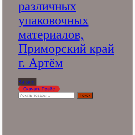
различных
упаковочных
материалов,
Приморский край
г. Артём
Каталог
Скачать Прайс
П
Поиск
о
и
с
к