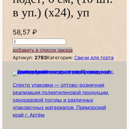
в уп.) (х24), уп
58,57
₽
К
о
добавить в список заказа
л
Артикул:
2783
Категория:
Свечи для торта
и
ч
е
Спектр упаковки — оптово-розничная
с
реализация полиэтиленовой продукции,
т
одноразовой посуды и различных
в
упаковочных материалов, Приморский
о
край г. Артём
т
о