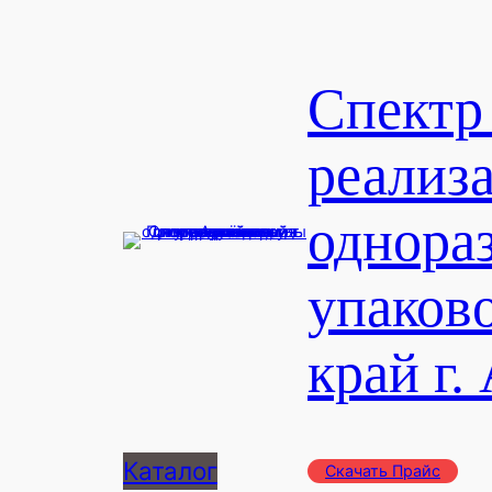
Перейти
к
содержимому
Спектр
реализ
однора
упаков
край г.
Каталог
Скачать Прайс