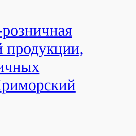
-розничная
й продукции,
личных
Приморский