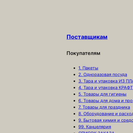
ч
е
с
т
Поставщикам
в
о
т
Покупателям
о
1. Пакеты
в
2. Одноразовая посуда
а
3. Тара и упаковка ИЗ П
р
4. Тара и упаковка КРАФТ
а
5. Товары для гигиены
С
6. Товары для дома и про
в
7. Товары для праздника
8. Оборудование и расх
е
9. Бытовая химия и сред
ч
99. Канцелярия
и