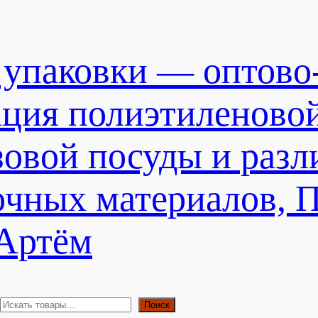
 упаковки — оптово
ация полиэтиленово
зовой посуды и раз
очных материалов, 
 Артём
П
Поиск