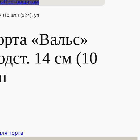
ты
Поставщикам
(10 шт.) (х24), уп
орта «Вальс»
дст. 14 см (10
уп
для торта