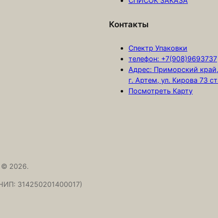
СПИСОК ЗАКАЗА
д
л
Контакты
я
т
Спектр Упаковки
о
телефон: +7(908)9693737
Адрес: Приморский край
р
г. Артем, ул. Кирова 73 с
т
Посмотреть Карту
а
"
В
а
л
ь
 © 2026.
с
НИП: 314250201400017)
"
С
е