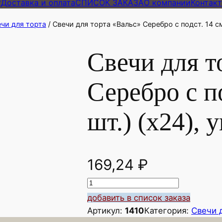
г
Доставка и оплата
СПИСОК ЗАКАЗА
О компании
Контак
чи для торта
/ Свечи для торта «Вальс» Серебро с подст. 14 см 
Свечи для т
Серебро с по
шт.) (х24), 
169,24
₽
К
о
добавить в список заказа
л
Артикул:
1410
Категория:
Свечи 
и