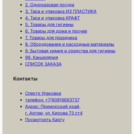
е
2. Одноразовая посуда
3. Тара и упаковка ИЗ ПЛАСТИКА
ч
4. Тара и упаковка КРАФТ
а
5. Товары для гигиены
в
6. Товары для дома и прочее
и
7. Товары для праздника
т
8. Оборудование и расходные материалы
а
9. Бытовая химия и средства для гигиены
99. Канцелярия
я
СПИСОК ЗАКАЗА
с
и
Контакты
н
я
Спектр Упаковки
я
телефон: +7(908)9693737
(
Адрес: Приморский край,
х
г. Артем, ул. Кирова 73 ст4
Посмотреть Карту
5
0