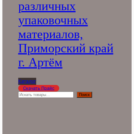
различных
упаковочных
материалов,
Приморский край
г. Артём
Каталог
Скачать Прайс
П
Поиск
о
и
с
к