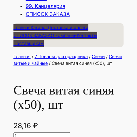
99. Канцелярия
СПИСОК ЗАКАЗА
Главная
Каталог
Доставка и оплата
СПИСОК ЗАКАЗА
О компании
Контакты
Поставщикам
Главная
/
7. Товары для праздника
/
Свечи
/
Свечи
витые и чайные
/ Свеча витая синяя (х50), шт
Свеча витая синяя
(х50), шт
28,16
₽
К