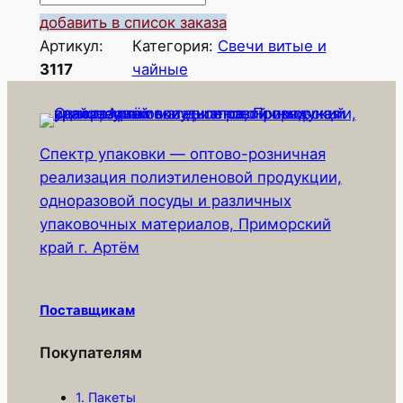
о
добавить в список заказа
л
Артикул:
Категория:
Свечи витые и
и
3117
чайные
ч
е
с
Спектр упаковки — оптово-розничная
т
реализация полиэтиленовой продукции,
в
одноразовой посуды и различных
о
упаковочных материалов, Приморский
т
край г. Артём
о
в
а
Поставщикам
р
а
Покупателям
С
в
1. Пакеты