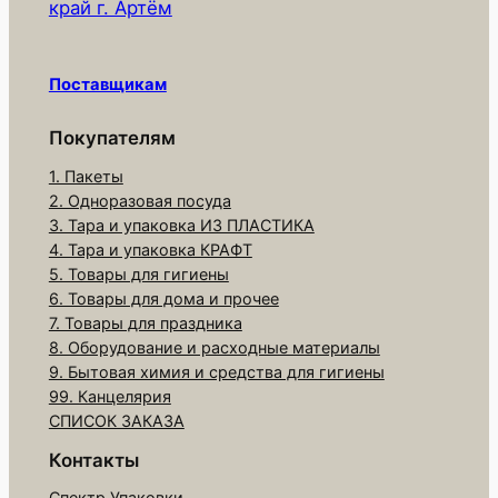
край г. Артём
о
в
а
Поставщикам
р
а
Покупателям
С
1. Пакеты
а
2. Одноразовая посуда
л
3. Тара и упаковка ИЗ ПЛАСТИКА
ф
4. Тара и упаковка КРАФТ
е
5. Товары для гигиены
6. Товары для дома и прочее
т
7. Товары для праздника
к
8. Оборудование и расходные материалы
а
9. Бытовая химия и средства для гигиены
а
99. Канцелярия
ж
СПИСОК ЗАКАЗА
у
Контакты
р
Спектр Упаковки