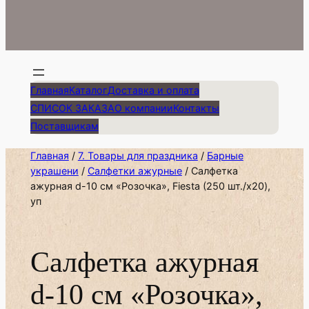
Главная
Каталог
Доставка и оплата
СПИСОК ЗАКАЗА
О компании
Контакты
Поставщикам
Главная
/
7. Товары для праздника
/
Барные
украшени
/
Салфетки ажурные
/ Салфетка
ажурная d-10 см «Розочка», Fiesta (250 шт./х20),
уп
Салфетка ажурная
d-10 см «Розочка»,