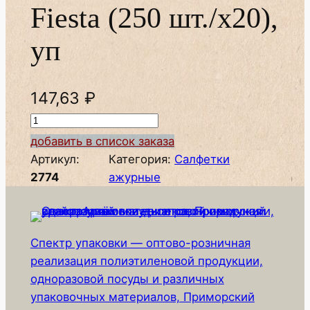
Fiesta (250 шт./х20),
уп
147,63
₽
К
о
добавить в список заказа
л
Артикул:
Категория:
Салфетки
и
2774
ажурные
ч
е
с
Спектр упаковки — оптово-розничная
т
реализация полиэтиленовой продукции,
в
одноразовой посуды и различных
о
упаковочных материалов, Приморский
т