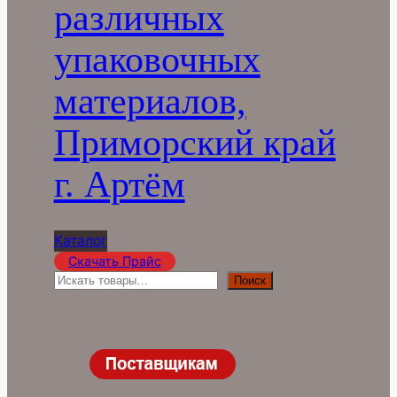
различных
упаковочных
материалов,
Приморский край
г. Артём
Каталог
Скачать Прайс
П
Поиск
о
и
с
к