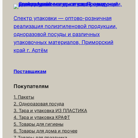
е
с
Спектр упаковки — оптово-розничная
т
реализация полиэтиленовой продукции,
в
одноразовой посуды и различных
о
упаковочных материалов, Приморский
т
край г. Артём
о
в
а
Поставщикам
р
а
Покупателям
П
1. Пакеты
о
2. Одноразовая посуда
л
3. Тара и упаковка ИЗ ПЛАСТИКА
о
4. Тара и упаковка КРАФТ
т
5. Товары для гигиены
6. Товары для дома и прочее
е
7. Товары для праздника