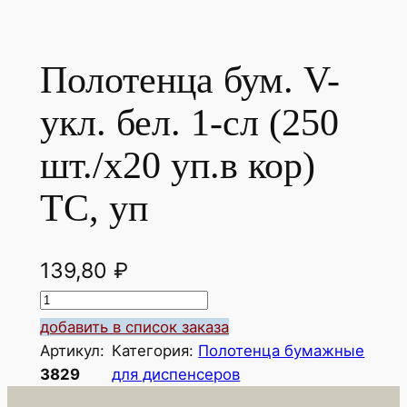
Полотенца бум. V-
укл. бел. 1-сл (250
шт./х20 уп.в кор)
ТС, уп
139,80
₽
К
о
добавить в список заказа
л
Артикул:
Категория:
Полотенца бумажные
и
3829
для диспенсеров
ч