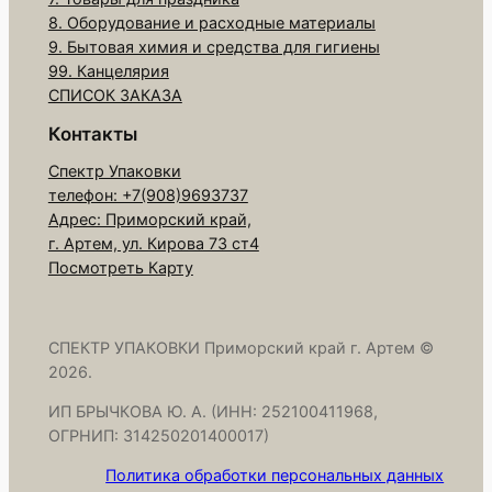
н
8. Оборудование и расходные материалы
ц
9. Бытовая химия и средства для гигиены
а
99. Канцелярия
б
СПИСОК ЗАКАЗА
у
Контакты
м
Спектр Упаковки
.
телефон: +7(908)9693737
V
Адрес: Приморский край,
-
г. Артем, ул. Кирова 73 ст4
у
Посмотреть Карту
к
л
.
СПЕКТР УПАКОВКИ Приморский край г. Артем ©
2026.
б
е
ИП БРЫЧКОВА Ю. А. (ИНН: 252100411968,
л
ОГРНИП: 314250201400017)
.
Политика обработки персональных данных
1