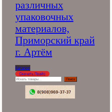
различных
упаковочных
материалов,
Приморский край
г. Артём
Каталог
Скачать Прайс
П
Поиск
о
и
с
к