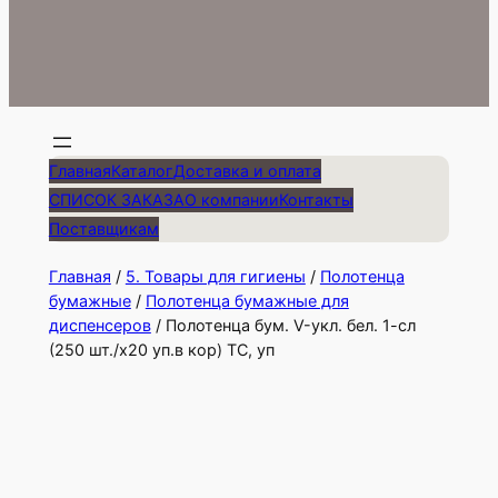
Главная
Каталог
Доставка и оплата
СПИСОК ЗАКАЗА
О компании
Контакты
Поставщикам
Главная
/
5. Товары для гигиены
/
Полотенца
бумажные
/
Полотенца бумажные для
диспенсеров
/ Полотенца бум. V-укл. бел. 1-сл
(250 шт./х20 уп.в кор) ТС, уп