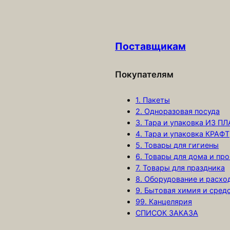
с
т
в
Поставщикам
о
т
о
Покупателям
в
1. Пакеты
а
2. Одноразовая посуда
р
3. Тара и упаковка ИЗ П
а
4. Тара и упаковка КРАФТ
П
5. Товары для гигиены
о
6. Товары для дома и про
д
7. Товары для праздника
8. Оборудование и расх
л
9. Бытовая химия и сред
о
99. Канцелярия
ж
СПИСОК ЗАКАЗА
к