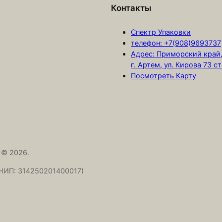
а
Контакты
d
-
Спектр Упаковки
4
телефон: +7(908)9693737
Адрес: Приморский край
0
г. Артем, ул. Кирова 73 с
0
Посмотреть Карту
м
м
т
о
л
щ
 © 2026.
.
НИП: 314250201400017)
3
,
0
м