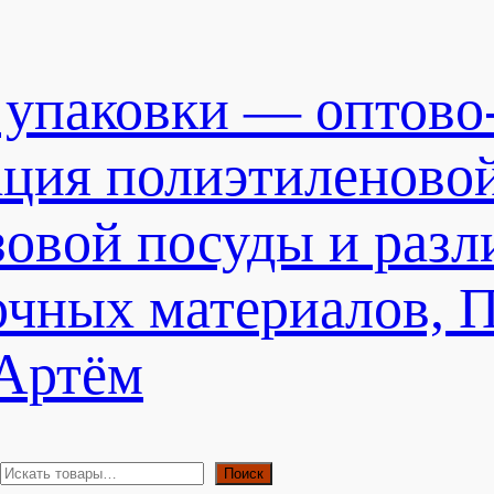
 упаковки — оптово
ация полиэтиленово
зовой посуды и раз
очных материалов, 
 Артём
П
Поиск