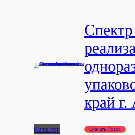
Перейти
к
содержимому
Спектр
реализ
однора
упаков
край г.
Каталог
Скачать Прайс