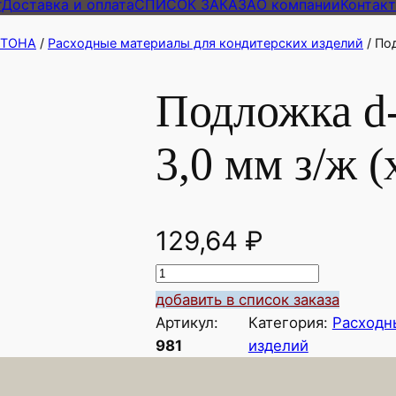
г
Доставка и оплата
СПИСОК ЗАКАЗА
О компании
Контак
АРТОНА
/
Расходные материалы для кондитерских изделий
/ По
Подложка d
3,0 мм з/ж (
129,64
₽
К
о
добавить в список заказа
л
Артикул:
Категория:
Расходн
и
981
изделий
ч
е