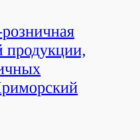
-розничная
й продукции,
личных
Приморский