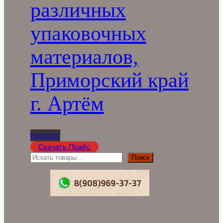
различных
упаковочных
материалов,
Приморский край
г. Артём
Каталог
Скачать Прайс
П
Поиск
о
и
с
к