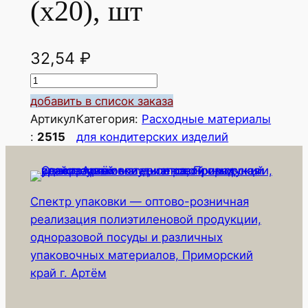
(х20), шт
32,54
₽
К
о
добавить в список заказа
л
Артикул
Категория:
Расходные материалы
и
:
2515
для кондитерских изделий
ч
е
с
Спектр упаковки — оптово-розничная
т
реализация полиэтиленовой продукции,
в
одноразовой посуды и различных
о
упаковочных материалов, Приморский
т
край г. Артём
о
в