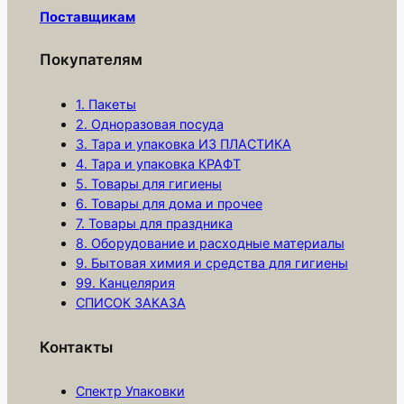
а
Поставщикам
р
а
Покупателям
П
о
1. Пакеты
д
2. Одноразовая посуда
3. Тара и упаковка ИЗ ПЛАСТИКА
л
4. Тара и упаковка КРАФТ
о
5. Товары для гигиены
ж
6. Товары для дома и прочее
к
7. Товары для праздника
а
8. Оборудование и расходные материалы
d
9. Бытовая химия и средства для гигиены
99. Канцелярия
-
СПИСОК ЗАКАЗА
1
6
Контакты
0
м
Спектр Упаковки
м