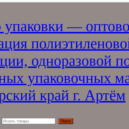
 упаковки — оптово
ация полиэтиленово
ции, одноразовой п
ных упаковочных ма
ский край г. Артём
П
Поиск
о