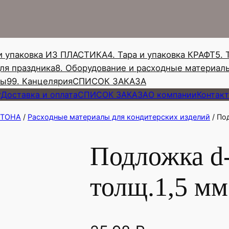
и
с
к
 и упаковка ИЗ ПЛАСТИКА
4. Тара и упаковка КРАФТ
5. 
для праздника
8. Оборудование и расходные материал
ны
99. Канцелярия
СПИСОК ЗАКАЗА
г
Доставка и оплата
СПИСОК ЗАКАЗА
О компании
Контак
АРТОНА
/
Расходные материалы для кондитерских изделий
/ По
Подложка d
толщ.1,5 мм