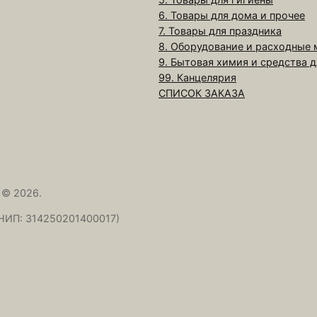
П
6. Товары для дома и прочее
о
7. Товары для праздника
д
8. Оборудование и расходные
л
9. Бытовая химия и средства 
о
99. Канцелярия
СПИСОК ЗАКАЗА
ж
к
а
d
-
1
 © 2026.
6
НИП: 314250201400017)
0
м
м
т
о