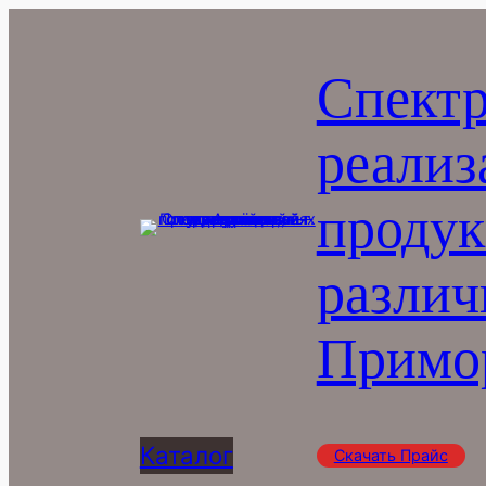
Перейти
к
Спектр
содержимому
реализ
продук
различ
Примор
Каталог
Скачать Прайс