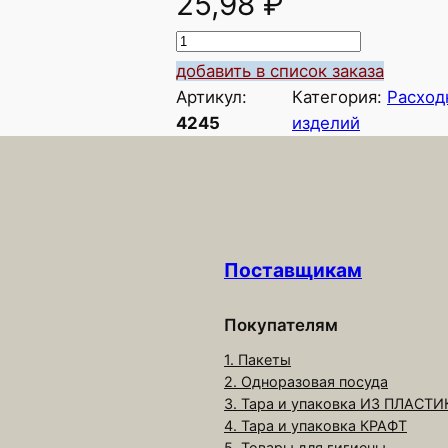
25,98
₽
К
о
добавить в список заказа
л
Артикул:
Категория:
Расход
и
4245
изделий
ч
е
с
т
в
Поставщикам
о
т
о
Покупателям
в
1. Пакеты
а
2. Одноразовая посуда
р
3. Тара и упаковка ИЗ ПЛАСТИ
4. Тара и упаковка КРАФТ
а
5. Товары для гигиены