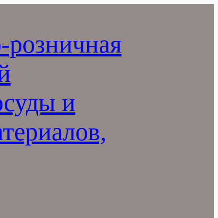
-розничная
й
осуды и
териалов,