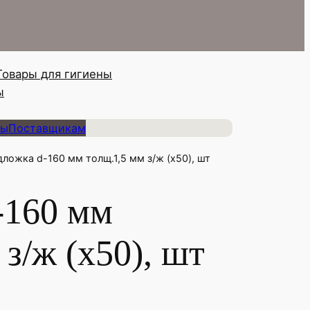
Товары для гигиены
ы
ты
Поставщикам
дложка d-160 мм толщ.1,5 мм з/ж (х50), шт
-160 мм
 з/ж (х50), шт