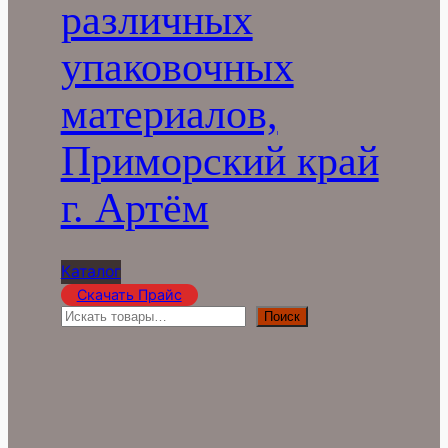
различных
упаковочных
материалов,
Приморский край
г. Артём
Каталог
Скачать Прайс
П
Поиск
о
и
с
к