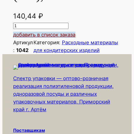
140,44
₽
К
о
добавить в список заказа
л
Артикул
Категория:
Расходные материалы
и
:
1042
для кондитерских изделий
ч
е
с
Спектр упаковки — оптово-розничная
т
реализация полиэтиленовой продукции,
в
одноразовой посуды и различных
о
упаковочных материалов, Приморский
т
край г. Артём
о
в
а
Поставщикам
р