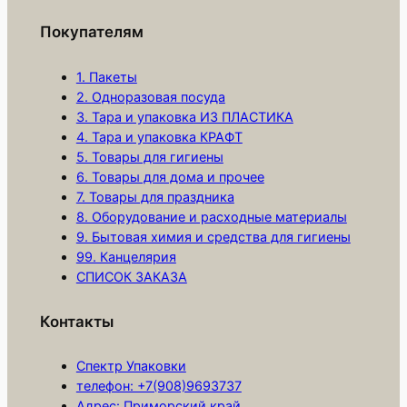
а
Покупателям
П
о
1. Пакеты
д
2. Одноразовая посуда
3. Тара и упаковка ИЗ ПЛАСТИКА
л
4. Тара и упаковка КРАФТ
о
5. Товары для гигиены
ж
6. Товары для дома и прочее
к
7. Товары для праздника
а
8. Оборудование и расходные материалы
3
9. Бытовая химия и средства для гигиены
99. Канцелярия
0
СПИСОК ЗАКАЗА
0
х
Контакты
4
0
Спектр Упаковки
0
телефон: +7(908)9693737
м
Адрес: Приморский край,