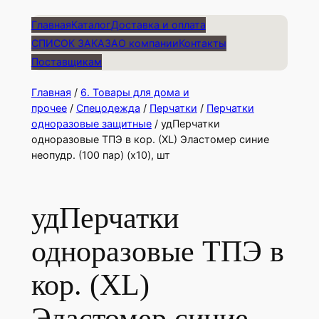
Главная
Каталог
Доставка и оплата
СПИСОК ЗАКАЗА
О компании
Контакты
Поставщикам
Главная
/
6. Товары для дома и
прочее
/
Спецодежда
/
Перчатки
/
Перчатки
одноразовые защитные
/ удПерчатки
одноразовые ТПЭ в кор. (ХL) Эластомер синие
неопудр. (100 пар) (х10), шт
удПерчатки
одноразовые ТПЭ в
кор. (ХL)
Эластомер синие