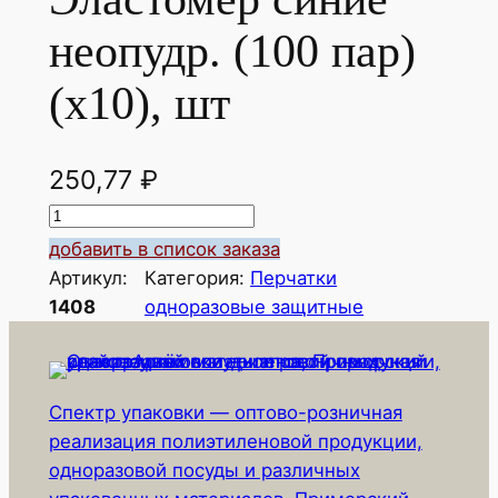
неопудр. (100 пар)
(х10), шт
250,77
₽
К
о
добавить в список заказа
л
Артикул:
Категория:
Перчатки
и
1408
одноразовые защитные
ч
е
с
Спектр упаковки — оптово-розничная
т
реализация полиэтиленовой продукции,
в
одноразовой посуды и различных
о