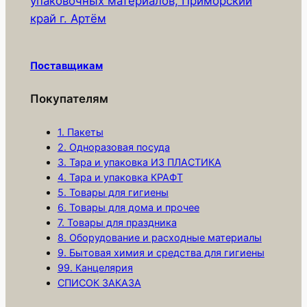
упаковочных материалов, Приморский
т
край г. Артём
о
в
а
Поставщикам
р
а
Покупателям
у
д
1. Пакеты
П
2. Одноразовая посуда
3. Тара и упаковка ИЗ ПЛАСТИКА
е
4. Тара и упаковка КРАФТ
р
5. Товары для гигиены
ч
6. Товары для дома и прочее
а
7. Товары для праздника
т
8. Оборудование и расходные материалы
к
9. Бытовая химия и средства для гигиены
99. Канцелярия
и
СПИСОК ЗАКАЗА
о
д