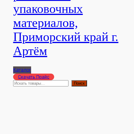
упаковочных
материалов,
Приморский край г.
Артём
Каталог
Скачать Прайс
П
Поиск
о
и
с
к