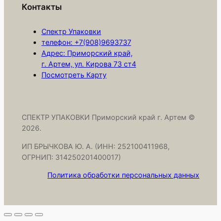
Контакты
н
о
Спектр Упаковки
р
телефон: +7(908)9693737
а
Адрес: Приморский край,
з
г. Артем, ул. Кирова 73 ст4
Посмотреть Карту
о
в
ы
е
СПЕКТР УПАКОВКИ Приморский край г. Артем ©
Т
2026.
П
ИП БРЫЧКОВА Ю. А. (ИНН: 252100411968,
Э
ОГРНИП: 314250201400017)
в
Политика обработки персональных данных
к
о
р
.