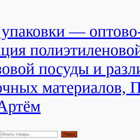
 упаковки — оптово
ация полиэтиленово
зовой посуды и раз
очных материалов, 
 Артём
П
Поиск