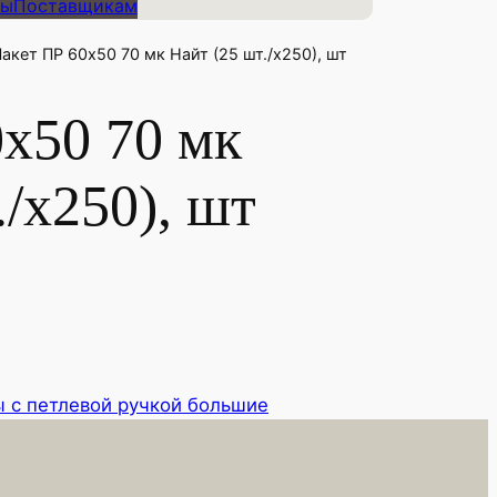
ты
Поставщикам
Пакет ПР 60х50 70 мк Найт (25 шт./х250), шт
х50 70 мк
./х250), шт
 с петлевой ручкой большие