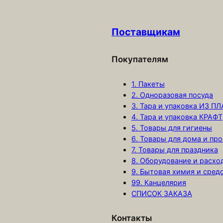
с
т
Поставщикам
в
о
т
Покупателям
о
1. Пакеты
в
2. Одноразовая посуда
а
3. Тара и упаковка ИЗ П
р
4. Тара и упаковка КРАФТ
а
5. Товары для гигиены
П
6. Товары для дома и про
а
7. Товары для праздника
8. Оборудование и расх
к
9. Бытовая химия и сред
е
99. Канцелярия
т
СПИСОК ЗАКАЗА
П
Р
Контакты