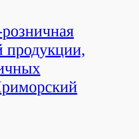
-розничная
й продукции,
личных
Приморский