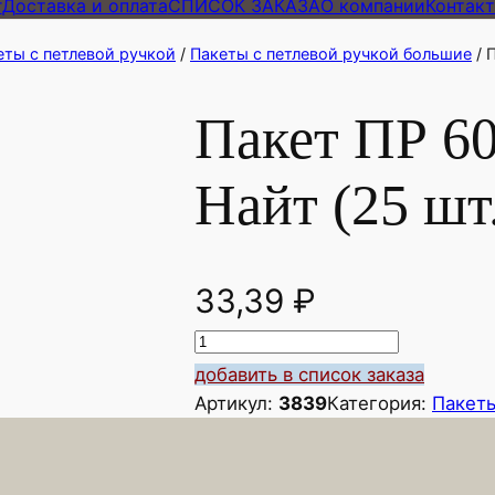
г
Доставка и оплата
СПИСОК ЗАКАЗА
О компании
Контак
еты с петлевой ручкой
/
Пакеты с петлевой ручкой большие
/ 
Пакет ПР 60
Найт (25 шт
33,39
₽
К
о
добавить в список заказа
л
Артикул:
3839
Категория:
Пакеты
и
ч
е