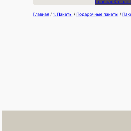
Главная
Катало
Главная
/
1. Пакеты
/
Подарочные пакеты
/
Пак