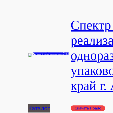
Перейти
к
содержимому
Спектр
реализ
однора
упаков
край г.
Каталог
Скачать Прайс