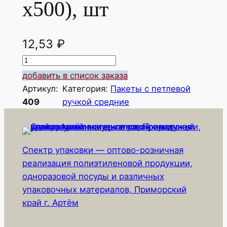
х500), шт
12,53
₽
К
о
добавить в список заказа
л
Артикул:
Категория:
Пакеты с петлевой
и
409
ручкой средние
ч
е
с
Спектр упаковки — оптово-розничная
т
реализация полиэтиленовой продукции,
в
одноразовой посуды и различных
о
упаковочных материалов, Приморский
т
край г. Артём
о
в