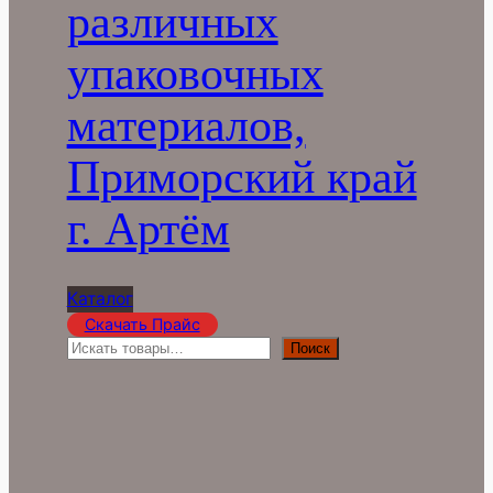
различных
упаковочных
материалов,
Приморский край
г. Артём
Каталог
Скачать Прайс
П
Поиск
о
и
с
к