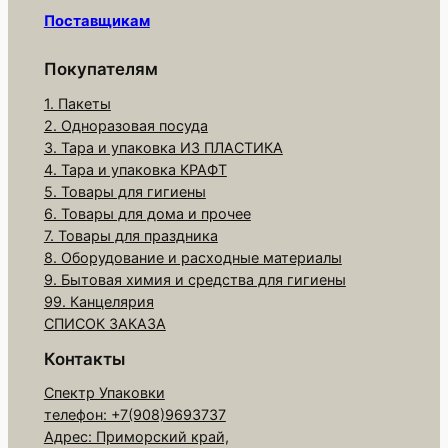
а
Поставщикам
р
а
Покупателям
П
1. Пакеты
а
2. Одноразовая посуда
к
3. Тара и упаковка ИЗ ПЛАСТИКА
е
4. Тара и упаковка КРАФТ
т
5. Товары для гигиены
6. Товары для дома и прочее
П
7. Товары для праздника
Р
8. Оборудование и расходные материалы
3
9. Бытовая химия и средства для гигиены
8
99. Канцелярия
х
СПИСОК ЗАКАЗА
4
Контакты
2
Спектр Упаковки
4
телефон: +7(908)9693737
0
Адрес: Приморский край,