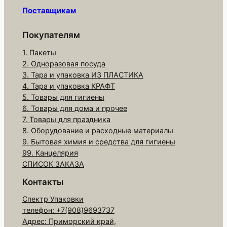
а
Поставщикам
р
а
Покупателям
П
1. Пакеты
а
2. Одноразовая посуда
к
3. Тара и упаковка ИЗ ПЛАСТИКА
е
4. Тара и упаковка КРАФТ
т
5. Товары для гигиены
6. Товары для дома и прочее
д
7. Товары для праздника
л
8. Оборудование и расходные материалы
я
9. Бытовая химия и средства для гигиены
л
99. Канцелярия
ь
СПИСОК ЗАКАЗА
д
Контакты
а
Спектр Упаковки
2
телефон: +7(908)9693737
2
Адрес: Приморский край,