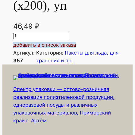
(х200), уп
46,49
₽
К
о
добавить в список заказа
л
Артикул:
Категория:
Пакеты для льда, для
и
357
хранения и пр.
ч
е
с
Спектр упаковки — оптово-розничная
т
реализация полиэтиленовой продукции,
в
одноразовой посуды и различных
о
упаковочных материалов, Приморский
т
край г. Артём
о
в