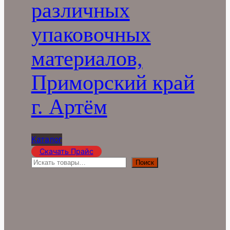
различных
упаковочных
материалов,
Приморский край
г. Артём
Каталог
Скачать Прайс
П
Поиск
о
и
с
к