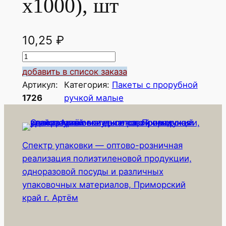
х1000), шт
10,25
₽
К
о
добавить в список заказа
л
Артикул:
Категория:
Пакеты с прорубной
и
1726
ручкой малые
ч
е
с
Спектр упаковки — оптово-розничная
т
реализация полиэтиленовой продукции,
в
одноразовой посуды и различных
о
упаковочных материалов, Приморский
т
край г. Артём
о
в
а