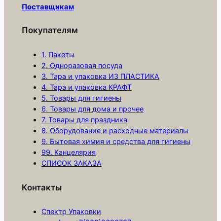
Поставщикам
р
а
Покупателям
П
а
1. Пакеты
к
2. Одноразовая посуда
3. Тара и упаковка ИЗ ПЛАСТИКА
е
4. Тара и упаковка КРАФТ
т
5. Товары для гигиены
В
6. Товары для дома и прочее
Р
7. Товары для праздника
3
8. Оборудование и расходные материалы
0
9. Бытовая химия и средства для гигиены
99. Канцелярия
х
СПИСОК ЗАКАЗА
4
0
Контакты
3
5
Спектр Упаковки
м