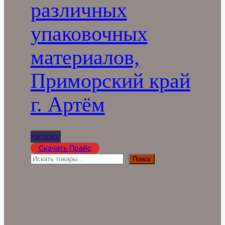
различных
упаковочных
материалов,
Приморский край
г. Артём
Каталог
Скачать Прайс
П
Поиск
о
и
с
к