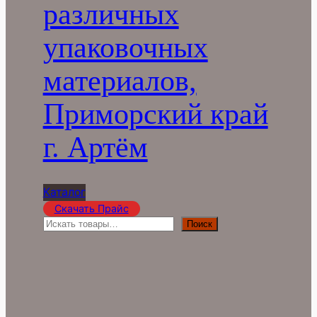
различных
упаковочных
материалов,
Приморский край
г. Артём
Каталог
Скачать Прайс
П
Поиск
о
и
с
к