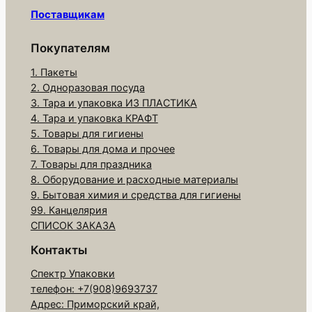
а
Поставщикам
р
а
Покупателям
П
1. Пакеты
а
2. Одноразовая посуда
к
3. Тара и упаковка ИЗ ПЛАСТИКА
е
4. Тара и упаковка КРАФТ
т
5. Товары для гигиены
6. Товары для дома и прочее
В
7. Товары для праздника
Р
8. Оборудование и расходные материалы
2
9. Бытовая химия и средства для гигиены
0
99. Канцелярия
х
СПИСОК ЗАКАЗА
3
Контакты
0
Спектр Упаковки
3
телефон: +7(908)9693737
0
Адрес: Приморский край,