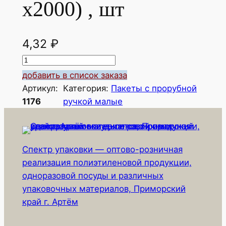
х2000) , шт
4,32
₽
К
о
добавить в список заказа
л
Артикул:
Категория:
Пакеты с прорубной
и
1176
ручкой малые
ч
е
с
Спектр упаковки — оптово-розничная
т
реализация полиэтиленовой продукции,
в
одноразовой посуды и различных
о
упаковочных материалов, Приморский
т
край г. Артём
о
в