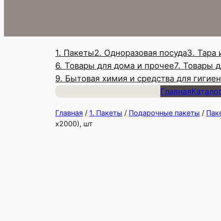
1. Пакеты
2. Одноразовая посуда
3. Тара
6. Товары для дома и прочее
7. Товары 
9. Бытовая химия и средства для гигие
Главная
Катало
Главная
/
1. Пакеты
/
Подарочные пакеты
/
Пак
х2000), шт