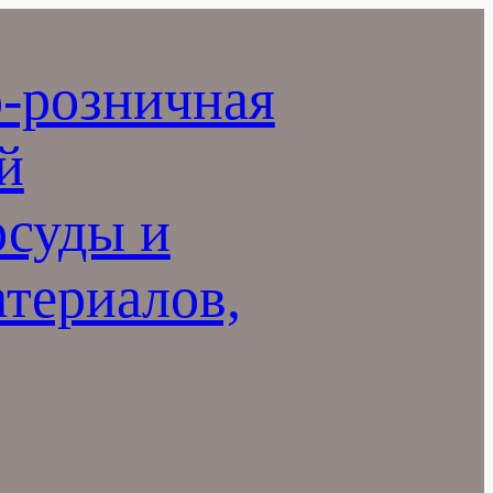
-розничная
й
осуды и
териалов,