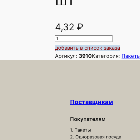
4,32
₽
К
о
добавить в список заказа
л
Артикул:
3910
Категория:
Пакеты
и
ч
е
с
т
Поставщикам
в
о
т
Покупателям
о
1. Пакеты
в
2. Одноразовая посуда