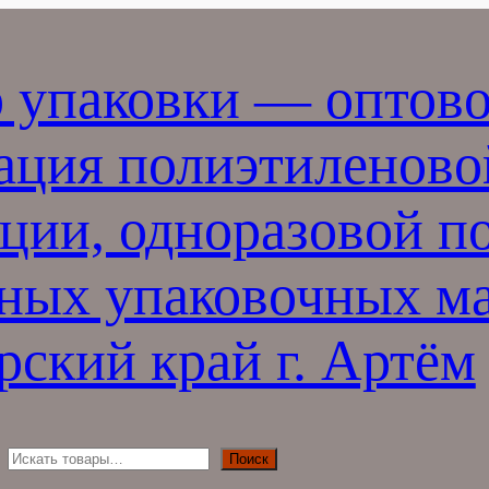
 упаковки — оптово
ация полиэтиленово
ции, одноразовой п
ных упаковочных ма
ский край г. Артём
П
Поиск
о