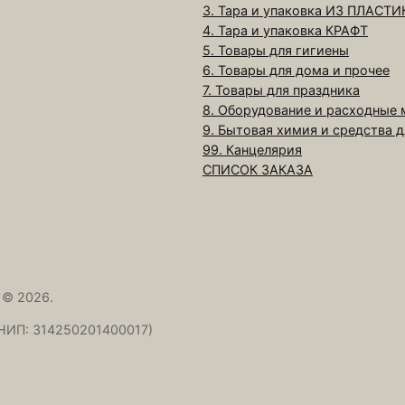
а
3. Тара и упаковка ИЗ ПЛАСТИ
4. Тара и упаковка КРАФТ
р
5. Товары для гигиены
а
6. Товары для дома и прочее
П
7. Товары для праздника
а
8. Оборудование и расходные
к
9. Бытовая химия и средства 
е
99. Канцелярия
СПИСОК ЗАКАЗА
т
В
Р
2
0
х
 © 2026.
3
НИП: 314250201400017)
0
3
0