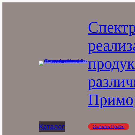
Перейти
к
Спектр
содержимому
реализ
продук
различ
Примор
Каталог
Скачать Прайс