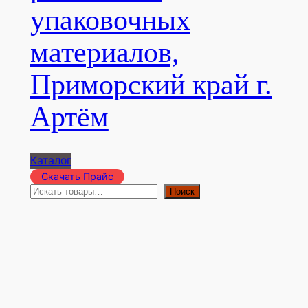
упаковочных
материалов,
Приморский край г.
Артём
Каталог
Скачать Прайс
П
Поиск
о
и
с
к