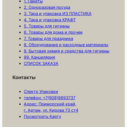
1. Пакеты
ы
2. Одноразовая посуда
3. Тара и упаковка ИЗ ПЛАСТИКА
л
4. Тара и упаковка КРАФТ
о
5. Товары для гигиены
ж
6. Товары для дома и прочее
и
7. Товары для праздника
д
8. Оборудование и расходные материалы
к
9. Бытовая химия и средства для гигиены
99. Канцелярия
о
СПИСОК ЗАКАЗА
е
—
Контакты
к
р
Спектр Упаковки
е
телефон: +7(908)9693737
м
Адрес: Приморский край,
5
г. Артем, ул. Кирова 73 ст4
Посмотреть Карту
0
0