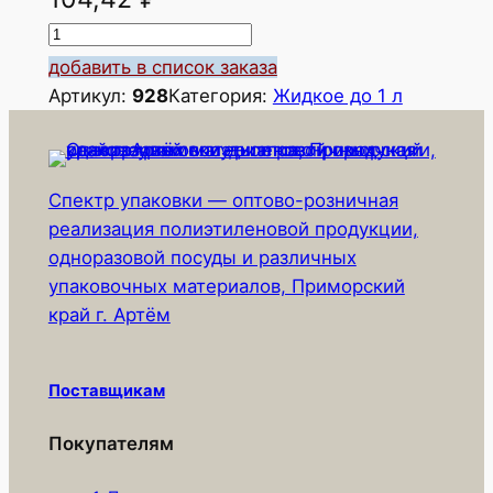
К
о
добавить в список заказа
л
Артикул:
928
Категория:
Жидкое до 1 л
и
ч
е
Спектр упаковки — оптово-розничная
с
реализация полиэтиленовой продукции,
т
одноразовой посуды и различных
в
упаковочных материалов, Приморский
о
край г. Артём
т
о
в
Поставщикам
а
р
Покупателям
а
М