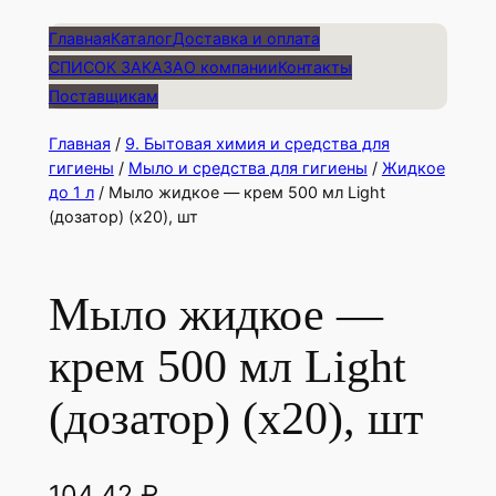
Главная
Каталог
Доставка и оплата
СПИСОК ЗАКАЗА
О компании
Контакты
Поставщикам
Главная
/
9. Бытовая химия и средства для
гигиены
/
Мыло и средства для гигиены
/
Жидкое
до 1 л
/ Мыло жидкое — крем 500 мл Light
(дозатор) (х20), шт
Мыло жидкое —
крем 500 мл Light
(дозатор) (х20), шт
104,42
₽