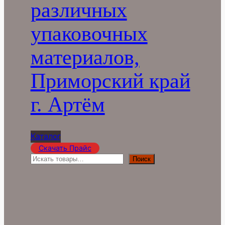
различных
упаковочных
материалов,
Приморский край
г. Артём
Каталог
Скачать Прайс
П
Поиск
о
и
с
к