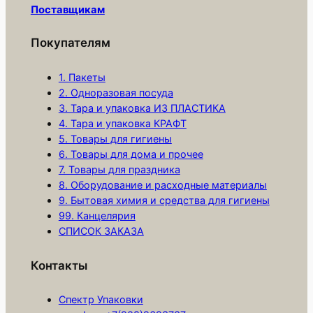
Поставщикам
р
а
Покупателям
Л
о
1. Пакеты
т
2. Одноразовая посуда
3. Тара и упаковка ИЗ ПЛАСТИКА
о
4. Тара и упаковка КРАФТ
к
5. Товары для гигиены
в
6. Товары для дома и прочее
с
7. Товары для праздника
п
8. Оборудование и расходные материалы
е
9. Бытовая химия и средства для гигиены
99. Канцелярия
н
СПИСОК ЗАКАЗА
.
(
Контакты
2
2
Спектр Упаковки
5