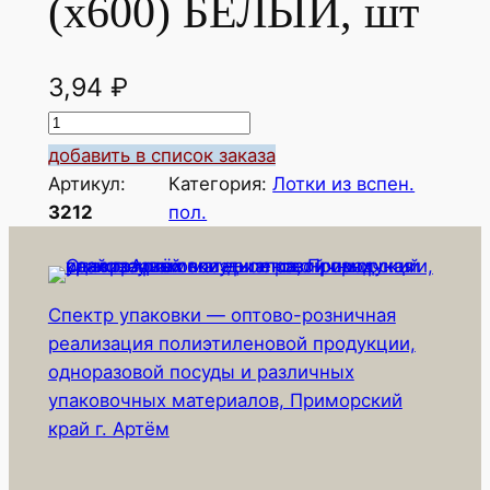
(х600) БЕЛЫЙ, шт
3,94
₽
К
о
добавить в список заказа
л
Артикул:
Категория:
Лотки из вспен.
и
3212
пол.
ч
е
с
Спектр упаковки — оптово-розничная
т
реализация полиэтиленовой продукции,
в
одноразовой посуды и различных
о
упаковочных материалов, Приморский
т
край г. Артём
о
в
а