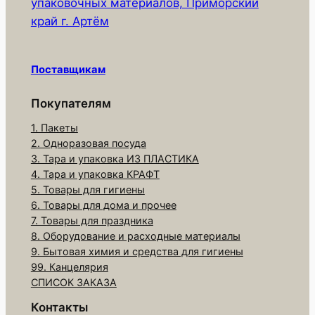
упаковочных материалов, Приморский
т
край г. Артём
о
в
а
Поставщикам
р
а
Покупателям
Л
1. Пакеты
о
2. Одноразовая посуда
т
3. Тара и упаковка ИЗ ПЛАСТИКА
о
4. Тара и упаковка КРАФТ
к
5. Товары для гигиены
6. Товары для дома и прочее
в
7. Товары для праздника
с
8. Оборудование и расходные материалы
п
9. Бытовая химия и средства для гигиены
е
99. Канцелярия
н
СПИСОК ЗАКАЗА
.
Контакты