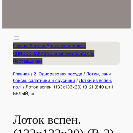
Главная
Каталог
Доставка и оплата
СПИСОК ЗАКАЗА
О компании
Контакты
Поставщикам
Главная
/
2. Одноразовая посуда
/
Лотки, ланч-
боксы, салатники и соусники
/
Лотки из вспен.
пол.
/ Лоток вспен. (133х133х20) (В-2) (840 шт.)
БЕЛЫЙ, шт
Лоток вспен.