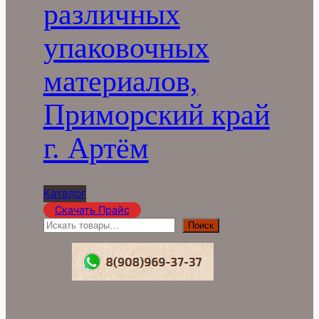
различных
упаковочных
материалов,
Приморский край
г. Артём
Каталог
Скачать Прайс
П
Поиск
о
и
с
к