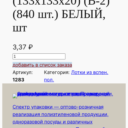
(133х133х20) (В-2)
(840 шт.) БЕЛЫЙ,
шт
3,37
₽
К
о
добавить в список заказа
л
Артикул:
Категория:
Лотки из вспен.
и
1283
пол.
ч
е
с
Спектр упаковки — оптово-розничная
т
реализация полиэтиленовой продукции,
в
одноразовой посуды и различных
о