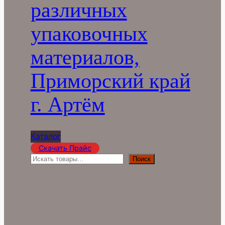
различных
упаковочных
материалов,
Приморский край
г. Артём
Каталог
Скачать Прайс
П
Поиск
о
и
с
к