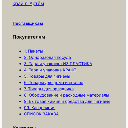
край г. Артём
о
в
а
Поставщикам
р
а
Покупателям
К
о
1. Пакеты
р
2. Одноразовая посуда
3. Тара и упаковка ИЗ ПЛАСТИКА
о
4. Тара и упаковка КРАФТ
б
5. Товары для гигиены
к
6. Товары для дома и прочее
а
7. Товары для праздника
д
8. Оборудование и расходные материалы
л
9. Бытовая химия и средства для гигиены
99. Канцелярия
я
СПИСОК ЗАКАЗА
г
а
Контакты