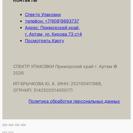
м
б
Спектр Упаковки
у
телефон: +7(908)9693737
р
Адрес: Приморский край,
г
г. Артем, ул. Кирова 73 ст4
Посмотреть Карту
е
р
а
1
СПЕКТР УПАКОВКИ Приморский край г. Артем ©
0
2026.
0
ИП БРЫЧКОВА Ю. А. (ИНН: 252100411968,
х
ОГРНИП: 314250201400017)
1
Политика обработки персональных данных
0
0
х
6