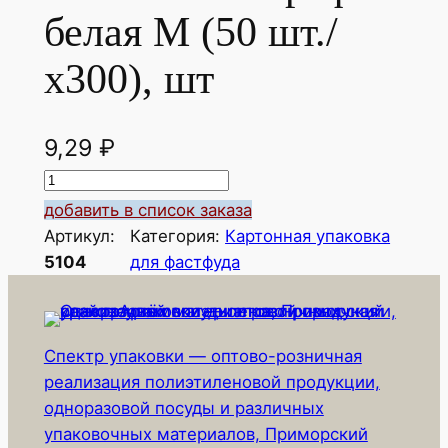
белая М (50 шт./
х300), шт
9,29
₽
К
о
добавить в список заказа
л
Артикул:
Категория:
Картонная упаковка
и
5104
для фастфуда
ч
е
с
Спектр упаковки — оптово-розничная
т
реализация полиэтиленовой продукции,
в
одноразовой посуды и различных
о
упаковочных материалов, Приморский
т