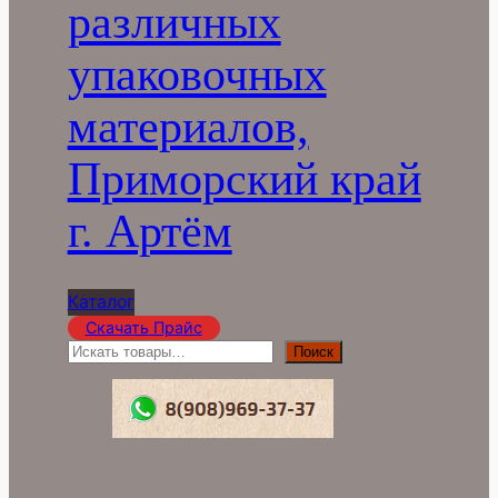
различных
упаковочных
материалов,
Приморский край
г. Артём
Каталог
Скачать Прайс
П
Поиск
о
и
с
к