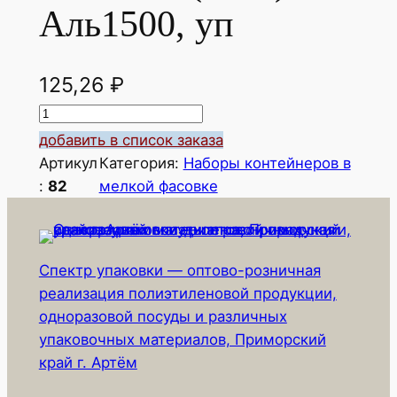
Аль1500, уп
125,26
₽
К
о
добавить в список заказа
л
Артикул
Категория:
Наборы контейнеров в
и
:
82
мелкой фасовке
ч
е
с
Спектр упаковки — оптово-розничная
т
реализация полиэтиленовой продукции,
в
одноразовой посуды и различных
о
упаковочных материалов, Приморский
т
край г. Артём
о
в