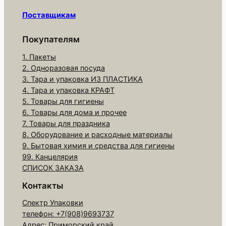
а
Поставщикам
р
а
Покупателям
К
1. Пакеты
о
2. Одноразовая посуда
н
3. Тара и упаковка ИЗ ПЛАСТИКА
т
4. Тара и упаковка КРАФТ
е
5. Товары для гигиены
6. Товары для дома и прочее
й
7. Товары для праздника
н
8. Оборудование и расходные материалы
е
9. Бытовая химия и средства для гигиены
р
99. Канцелярия
1
СПИСОК ЗАКАЗА
5
Контакты
0
Спектр Упаковки
0
телефон: +7(908)9693737
м
Адрес: Приморский край,