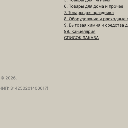
И
6. Товары для дома и прочее
г
7. Товары для праздника
р
8. Оборудование и расходные
у
9. Бытовая химия и средства 
ш
99. Канцелярия
СПИСОК ЗАКАЗА
к
а
0
,
5
к
 © 2026.
г
НИП: 314250201400017)
"
М
и
л
а