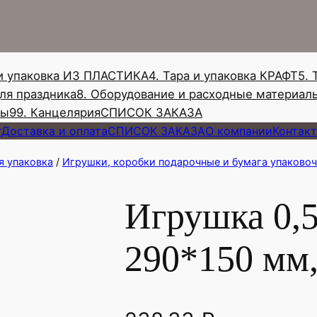
и
с
к
 и упаковка ИЗ ПЛАСТИКА
4. Тара и упаковка КРАФТ
5. 
для праздника
8. Оборудование и расходные материал
ны
99. Канцелярия
СПИСОК ЗАКАЗА
г
Доставка и оплата
СПИСОК ЗАКАЗА
О компании
Контак
я упаковка
/
Игрушки, коробки подарочные и бумага упаковоч
Игрушка 0,
290*150 мм