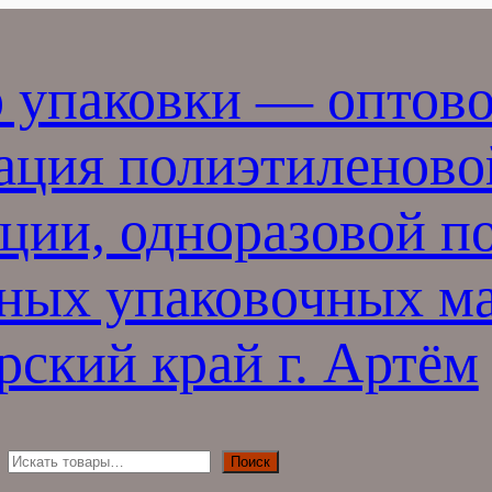
 упаковки — оптово
ация полиэтиленово
ции, одноразовой п
ных упаковочных ма
ский край г. Артём
П
Поиск
о