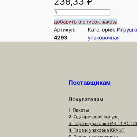
238,33
₽
К
о
добавить в список заказа
л
Артикул:
Категория:
Игрушки
и
4293
упаковочная
ч
е
с
т
в
Поставщикам
о
т
о
Покупателям
в
1. Пакеты
а
2. Одноразовая посуда
р
3. Тара и упаковка ИЗ ПЛАСТИ
4. Тара и упаковка КРАФТ
а
5. Товары для гигиены