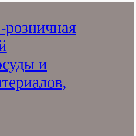
-розничная
й
осуды и
териалов,