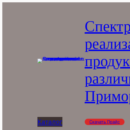
Перейти
к
Спектр
содержимому
реализ
продук
различ
Примор
Каталог
Скачать Прайс