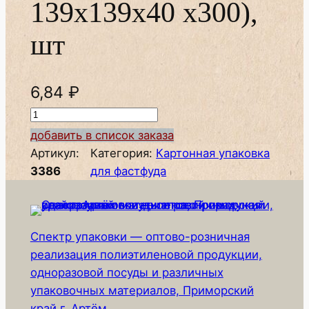
139х139х40 х300),
шт
6,84
₽
К
о
добавить в список заказа
л
Артикул:
Категория:
Картонная упаковка
и
3386
для фастфуда
ч
е
с
Спектр упаковки — оптово-розничная
т
реализация полиэтиленовой продукции,
в
одноразовой посуды и различных
о
упаковочных материалов, Приморский
т
край г. Артём