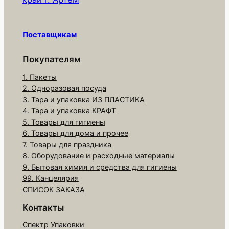
о
в
а
Поставщикам
р
а
Покупателям
Е
1. Пакеты
С
2. Одноразовая посуда
О
3. Тара и упаковка ИЗ ПЛАСТИКА
T
4. Тара и упаковка КРАФТ
r
5. Товары для гигиены
6. Товары для дома и прочее
a
7. Товары для праздника
y
8. Оборудование и расходные материалы
5
9. Бытовая химия и средства для гигиены
5
99. Канцелярия
0
СПИСОК ЗАКАЗА
(
Контакты
л
Спектр Упаковки
о