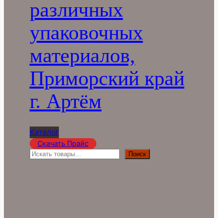
различных
упаковочных
материалов,
Приморский край
г. Артём
Каталог
Скачать Прайс
П
Поиск
о
и
с
к