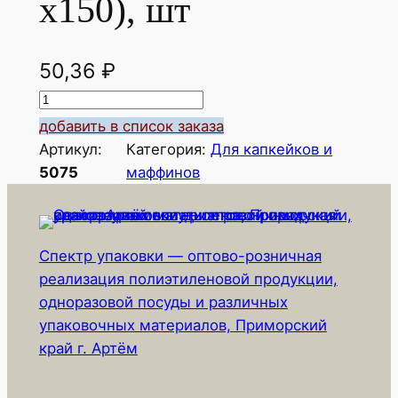
х150), шт
50,36
₽
К
о
добавить в список заказа
л
Артикул:
Категория:
Для капкейков и
и
5075
маффинов
ч
е
с
Спектр упаковки — оптово-розничная
т
реализация полиэтиленовой продукции,
в
одноразовой посуды и различных
о
упаковочных материалов, Приморский
т
край г. Артём
о
в
а