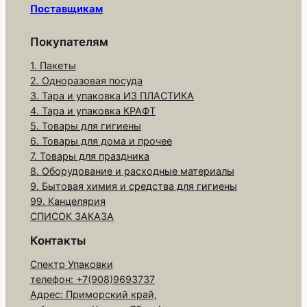
Поставщикам
р
а
Покупателям
Е
1. Пакеты
С
2. Одноразовая посуда
О
3. Тара и упаковка ИЗ ПЛАСТИКА
M
4. Тара и упаковка КРАФТ
U
5. Товары для гигиены
6. Товары для дома и прочее
F
7. Товары для праздника
4
8. Оборудование и расходные материалы
д
9. Бытовая химия и средства для гигиены
л
99. Канцелярия
я
СПИСОК ЗАКАЗА
4
Контакты
-
Спектр Упаковки
х
телефон: +7(908)9693737
м
Адрес: Приморский край,
а