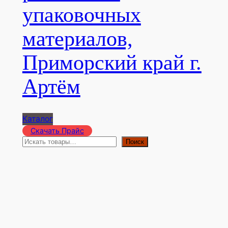
упаковочных
материалов,
Приморский край г.
Артём
Каталог
Скачать Прайс
П
Поиск
о
и
с
к