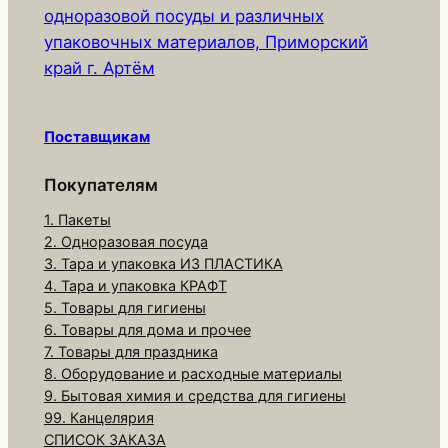
одноразовой посуды и различных
о
упаковочных материалов, Приморский
т
край г. Артём
о
в
а
Поставщикам
р
а
Покупателям
Е
1. Пакеты
С
2. Одноразовая посуда
О
3. Тара и упаковка ИЗ ПЛАСТИКА
C
4. Тара и упаковка КРАФТ
u
5. Товары для гигиены
6. Товары для дома и прочее
p
7. Товары для праздника
9
8. Оборудование и расходные материалы
(
9. Бытовая химия и средства для гигиены
О
99. Канцелярия
К
СПИСОК ЗАКАЗА