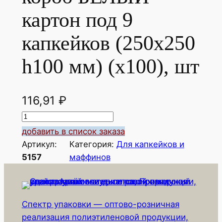
картон под 9
капкейков (250х250
h100 мм) (х100), шт
116,91
₽
К
о
добавить в список заказа
л
Артикул:
Категория:
Для капкейков и
и
5157
маффинов
ч
е
с
Спектр упаковки — оптово-розничная
т
реализация полиэтиленовой продукции,
в