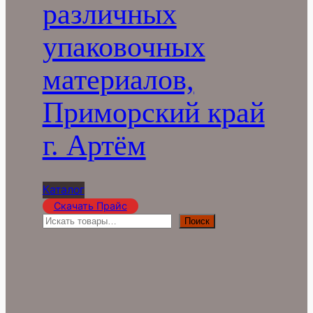
различных
упаковочных
материалов,
Приморский край
г. Артём
Каталог
Скачать Прайс
П
Поиск
о
и
с
к