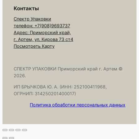
Н
Контакты
О
Спектр Упаковки
)
телефон: +7(908)9693737
к
Адрес: Приморский край,
о
г. Артем, ул. Кирова 73 ст4
р
Посмотреть Карту
о
б
Б
СПЕКТР УПАКОВКИ Приморский край г. Артем ©
2026.
Е
Л
ИП БРЫЧКОВА Ю. А. (ИНН: 252100411968,
Ы
ОГРНИП: 314250201400017)
Й
Политика обработки персональных данных
к
а
р
т