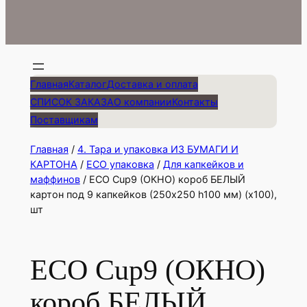
Главная
Каталог
Доставка и оплата
СПИСОК ЗАКАЗА
О компании
Контакты
Поставщикам
Главная
/
4. Тара и упаковка ИЗ БУМАГИ И
КАРТОНА
/
EСО упаковка
/
Для капкейков и
маффинов
/ ЕСО Cup9 (ОКНО) короб БЕЛЫЙ
картон под 9 капкейков (250х250 h100 мм) (х100),
шт
ЕСО Cup9 (ОКНО)
короб БЕЛЫЙ