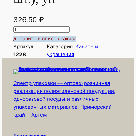
326,50
₽
К
о
добавить в список заказа
л
Артикул:
Категория:
Канапе и
и
1228
украшения
ч
е
с
Спектр упаковки — оптово-розничная
т
реализация полиэтиленовой продукции,
в
одноразовой посуды и различных
о
упаковочных материалов, Приморский
т
край г. Артём
о
в
а
Поставщикам