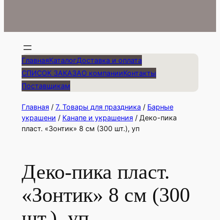
Главная
Каталог
Доставка и оплата
СПИСОК ЗАКАЗА
О компании
Контакты
Поставщикам
Главная
/
7. Товары для праздника
/
Барные
украшени
/
Канапе и украшения
/ Деко-пика
пласт. «Зонтик» 8 см (300 шт.), уп
Деко-пика пласт.
«Зонтик» 8 см (300
шт.), уп