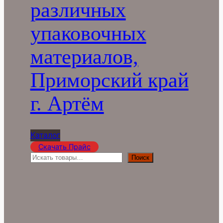
различных
упаковочных
материалов,
Приморский край
г. Артём
Каталог
Скачать Прайс
П
Поиск
о
и
с
к