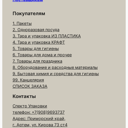
р
а
Покупателям
Д
1. Пакеты
е
2. Одноразовая посуда
к
3. Тара и упаковка ИЗ ПЛАСТИКА
о
4. Тара и упаковка КРАФТ
-
5. Товары для гигиены
6. Товары для дома и прочее
п
7. Товары для праздника
и
8. Оборудование и расходные материалы
к
9. Бытовая химия и средства для гигиены
а
99. Канцелярия
п
СПИСОК ЗАКАЗА
л
Контакты
а
Спектр Упаковки
с
телефон: +7(908)9693737
т
Адрес: Приморский край,
.
г. Артем, ул. Кирова 73 ст4