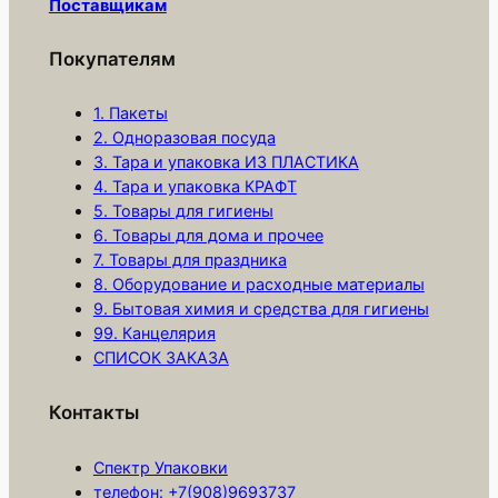
Поставщикам
а
р
Покупателям
а
Б
1. Пакеты
а
2. Одноразовая посуда
3. Тара и упаковка ИЗ ПЛАСТИКА
х
4. Тара и упаковка КРАФТ
и
5. Товары для гигиены
л
6. Товары для дома и прочее
ы
7. Товары для праздника
Э
8. Оборудование и расходные материалы
К
9. Бытовая химия и средства для гигиены
99. Канцелярия
С
СПИСОК ЗАКАЗА
Т
Р
Контакты
А
С
Спектр Упаковки
Д
телефон: +7(908)9693737