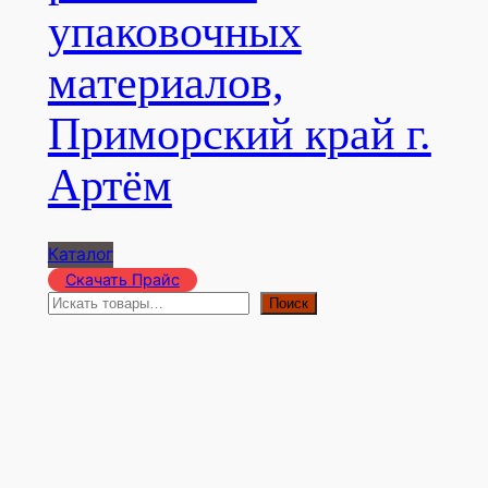
упаковочных
материалов,
Приморский край г.
Артём
Каталог
Скачать Прайс
П
Поиск
о
и
с
к