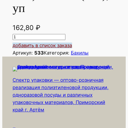
уп
162,80
₽
К
о
добавить в список заказа
л
Артикул:
533
Категория:
Бахилы
и
ч
е
Спектр упаковки — оптово-розничная
с
реализация полиэтиленовой продукции,
т
одноразовой посуды и различных
в
упаковочных материалов, Приморский
о
край г. Артём
т
о
в