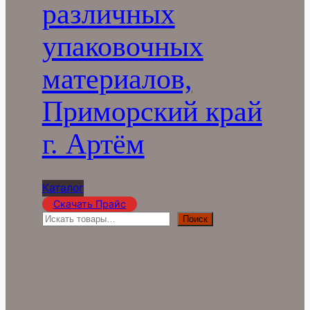
различных
упаковочных
материалов,
Приморский край
г. Артём
Каталог
Скачать Прайс
П
Поиск
о
и
с
к