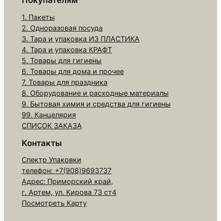
А
1. Пакеты
н
2. Одноразовая посуда
т
3. Тара и упаковка ИЗ ПЛАСТИКА
и
4. Тара и упаковка КРАФТ
ж
5. Товары для гигиены
6. Товары для дома и прочее
и
7. Товары для праздника
р
8. Оборудование и расходные материалы
5
9. Бытовая химия и средства для гигиены
л
99. Канцелярия
"
СПИСОК ЗАКАЗА
L
Контакты
i
Спектр Упаковки
g
телефон: +7(908)9693737
h
Адрес: Приморский край,
t
г. Артем, ул. Кирова 73 ст4
"
Посмотреть Карту
(