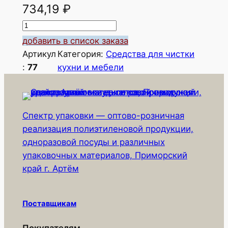
734,19
₽
К
о
добавить в список заказа
л
Артикул
Категория:
Средства для чистки
и
:
77
кухни и мебели
ч
е
с
Спектр упаковки — оптово-розничная
т
реализация полиэтиленовой продукции,
в
одноразовой посуды и различных
о
упаковочных материалов, Приморский
т
край г. Артём
о
в
а
Поставщикам
р
а
Покупателям