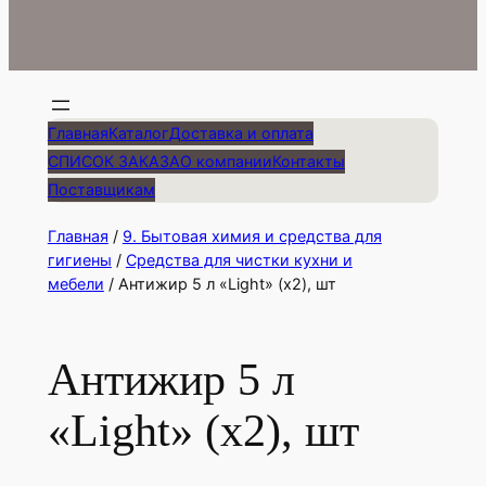
Главная
Каталог
Доставка и оплата
СПИСОК ЗАКАЗА
О компании
Контакты
Поставщикам
Главная
/
9. Бытовая химия и средства для
гигиены
/
Средства для чистки кухни и
мебели
/ Антижир 5 л «Light» (х2), шт
Антижир 5 л
«Light» (х2), шт