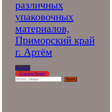
различных
упаковочных
материалов,
Приморский край
г. Артём
Каталог
Скачать Прайс
П
Поиск
о
и
с
к