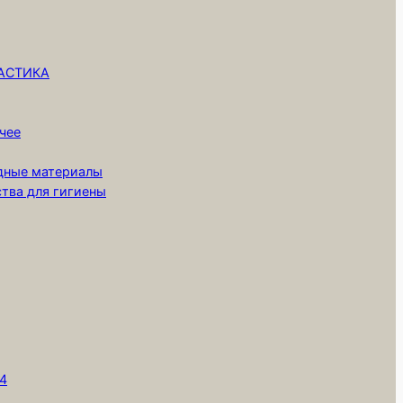
ЛАСТИКА
чее
одные материалы
ства для гигиены
,
т4