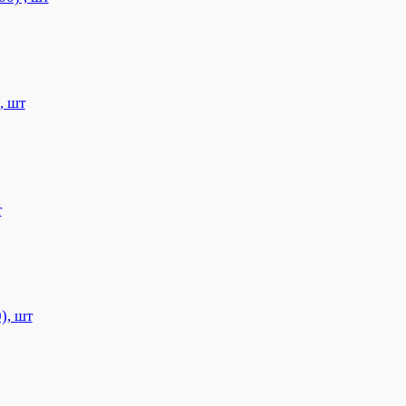
, шт
т
), шт