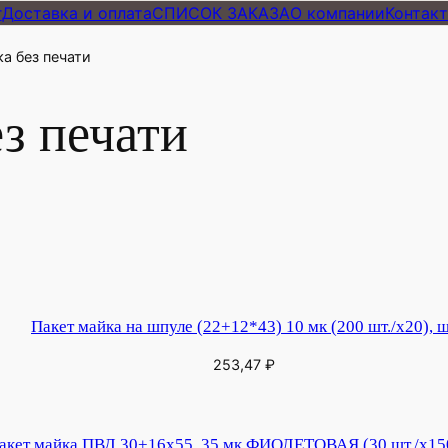
г
Доставка и оплата
СПИСОК ЗАКАЗА
О компании
Контак
а без печати
з печати
Пакет майка на шпуле (22+12*43) 10 мк (200 шт./х20), 
253,47
₽
акет майка ПВД 30+16х55, 35 мк ФИОЛЕТОВАЯ (30 шт./х150