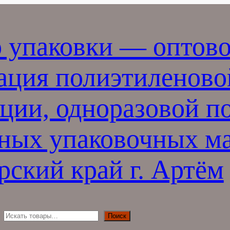
 упаковки — оптово
ация полиэтиленово
ции, одноразовой п
ных упаковочных ма
ский край г. Артём
П
Поиск
о