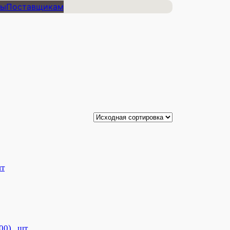
ты
Поставщикам
шт
0) , шт