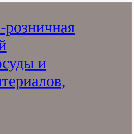
-розничная
й
осуды и
териалов,