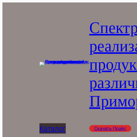
Перейти
к
Спектр
содержимому
реализ
продук
различ
Примор
Каталог
Скачать Прайс