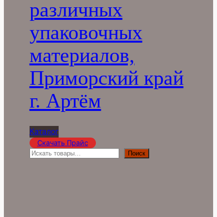
различных
упаковочных
материалов,
Приморский край
г. Артём
Каталог
Скачать Прайс
П
Поиск
о
и
с
к