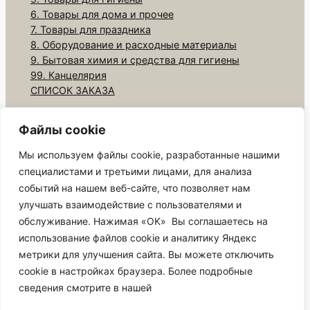
6. Товары для дома и прочее
7. Товары для праздника
8. Оборудование и расходные материалы
9. Бытовая химия и средства для гигиены
99. Канцелярия
СПИСОК ЗАКАЗА
Контакты
Файлы cookie
Спектр Упаковки
телефон: +7(908)9693737
Мы используем файлы cookie, разработанные нашими
Адрес: Приморский край,
специалистами и третьими лицами, для анализа
г. Артем, ул. Кирова 73 ст4
событий на нашем веб-сайте, что позволяет нам
Посмотреть Карту
улучшать взаимодействие с пользователями и
обслуживание. Нажимая «OK» Вы соглашаетесь на
использование файлов cookie и аналитику Яндекс
СПЕКТР УПАКОВКИ Приморский край г. Артем ©
метрики для улучшения сайта. Вы можете отключить
2026.
cookie в настройках браузера. Более подробные
сведения смотрите в нашей
ИП БРЫЧКОВА Ю. А. (ИНН: 252100411968,
ОГРНИП: 314250201400017)