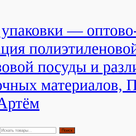
 упаковки — оптово
ация полиэтиленово
зовой посуды и раз
очных материалов, 
 Артём
П
Поиск