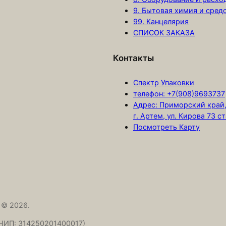
9. Бытовая химия и сред
99. Канцелярия
СПИСОК ЗАКАЗА
Контакты
Спектр Упаковки
телефон: +7(908)9693737
Адрес: Приморский край
г. Артем, ул. Кирова 73 с
Посмотреть Карту
 © 2026.
НИП: 314250201400017)