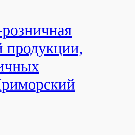
-розничная
й продукции,
личных
Приморский