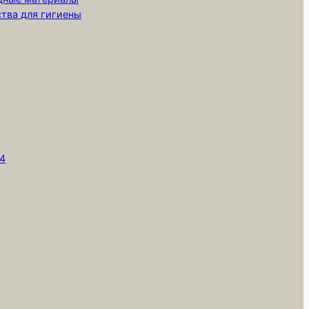
ства для гигиены
,
т4