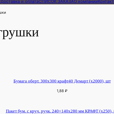
г
Доставка и оплата
СПИСОК ЗАКАЗА
О компании
Контак
шки
грушки
Бумага оберт. 300х300 крафт40 Демарт (х2000), шт
1,88
₽
Пакет бум. с круч. ручк. 240+140х280 мм КРАФТ (х250),