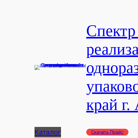
Перейти
к
содержимому
Спектр
реализ
однора
упаков
край г.
Каталог
Скачать Прайс