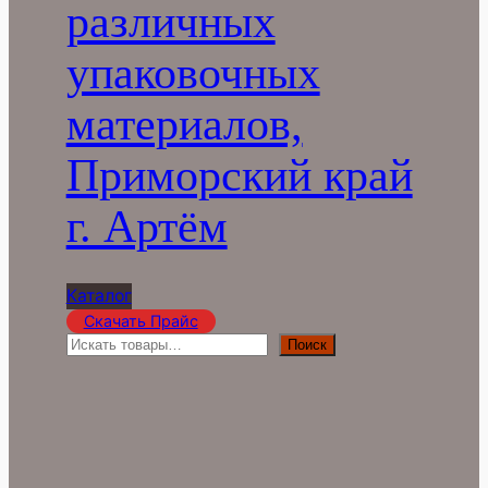
различных
упаковочных
материалов,
Приморский край
г. Артём
Каталог
Скачать Прайс
П
Поиск
о
и
с
к