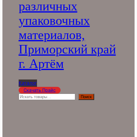
различных
упаковочных
материалов,
Приморский край
г. Артём
Каталог
Скачать Прайс
П
Поиск
о
и
с
к