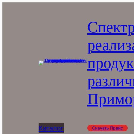
Перейти
к
Спектр
содержимому
реализ
продук
различ
Примор
Каталог
Скачать Прайс