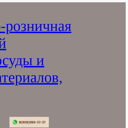
-розничная
й
осуды и
териалов,