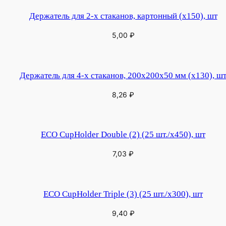
Держатель для 2-х стаканов, картонный (х150), шт
5,00
₽
Держатель для 4-х стаканов, 200х200х50 мм (х130), ш
8,26
₽
ЕСО CupHolder Double (2) (25 шт./х450), шт
7,03
₽
ЕСО CupHolder Triple (3) (25 шт./х300), шт
9,40
₽