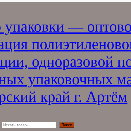
 упаковки — оптово
ация полиэтиленово
ции, одноразовой п
ных упаковочных ма
ский край г. Артём
П
Поиск